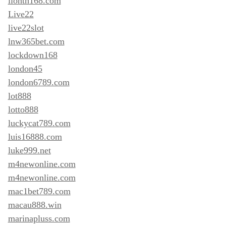
lionth168.com
Live22
live22slot
lnw365bet.com
lockdown168
london45
london6789.com
lot888
lotto888
luckycat789.com
luis16888.com
luke999.net
m4newonline.com
m4newonline.com
mac1bet789.com
macau888.win
marinapluss.com