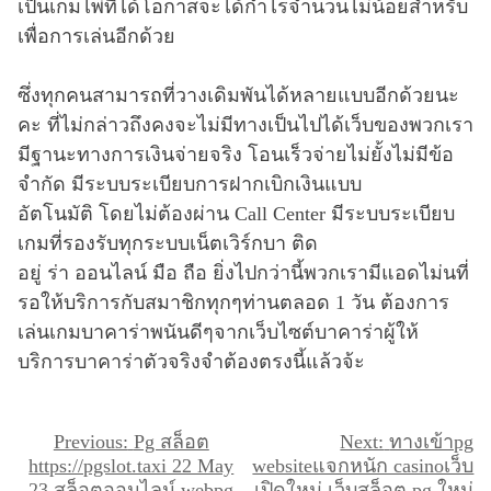
เป็น
เกม
ไพ่
ที่
ได้โอกาส
จะ
ได้กำไร
จำนวนไม่น้อย
สำหรับ
เพื่อการ
เล่น
อีกด้วย
ซึ่ง
ทุกคน
สามารถ
ที่
วางเดิมพัน
ได้
หลายแบบ
อีกด้วย
นะ
คะ
ที่
ไม่กล่าวถึง
คงจะ
ไม่มีทางเป็นไปได้
เว็บ
ของ
พวกเรา
มี
ฐานะทางการเงิน
จ่าย
จริง
โอน
เร็ว
จ่าย
ไม่ยั้ง
ไม่มีข้อ
จำกัด
มีระบบระเบียบ
การฝาก
เบิกเงิน
แบบ
อัตโนมัติ
โดย
ไม่ต้อง
ผ่าน
Call Center
มีระบบระเบียบ
เกม
ที่รอง
รับ
ทุก
ระบบเน็ตเวิร์ก
บา
ติด
อยู่
ร่า
ออนไลน์
มือ
ถือ
ยิ่งไปกว่านี้
พวกเรา
มี
แอด
ไม่
นที่
รอ
ให้บริการ
กับ
สมาชิก
ทุกๆ
ท่าน
ตลอด
1 วัน
ต้องการ
เล่น
เกม
บาคาร่า
พนัน
ดี
ๆ
จาก
เว็บไซต์
บาคาร่า
ผู้ให้
บริการ
บาคาร่า
ตัวจริง
จำต้อง
ตรงนี้
แล้ว
จ้ะ
แ
Previous:
Pg สล็อต
Next:
ทางเข้าpg
https://pgslot.taxi 22 May
websiteแจกหนัก casinoเว็บ
น
23 สล็อตออนไลน์ webpg
เปิดใหม่ เว็บสล็อต pg ใหม่