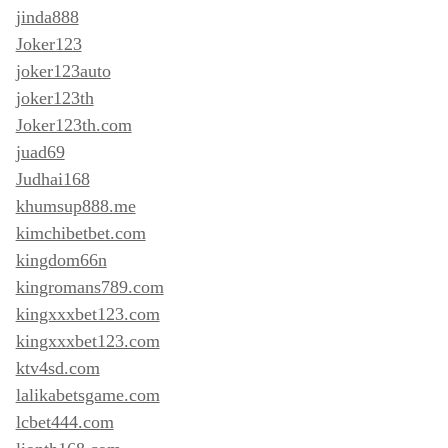
jinda888
Joker123
joker123auto
joker123th
Joker123th.com
juad69
Judhai168
khumsup888.me
kimchibetbet.com
kingdom66n
kingromans789.com
kingxxxbet123.com
kingxxxbet123.com
ktv4sd.com
lalikabetsgame.com
lcbet444.com