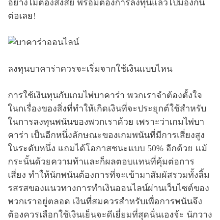
อย่างไม่ต้องสงสัย
พร้อม
ต้องการ
ลงทุน
แล้วไป
มอง
กัน
ต่อ
เลย
!
ลงทุน
บาคาร่า
ควรจะ
เริ่ม
จาก
ใช้
เงิน
แบบไหน
การใช้
เงินทุน
กับ
เกม
ไพ่
บาคาร่า
พวกเรา
จำต้อง
ตั้งใจ
ใน
ก
เรื่อง
ของ
สิ่งที่ทำให้เกิด
เงิน
ที่จะ
ประยุกต์ใช้
สำหรับ
ในการ
ลงทุน
พนัน
ของ
พวกเรา
ด้วย
เพราะว่า
เกม
ไพ่
บา
คาร่า
เป็น
อีก
หนึ่ง
ลักษณะของ
เกม
พนัน
ที่
มี
การเสี่ยง
สูง
ใน
ระดับ
หนึ่ง
แถม
ได้โอกาส
ชนะ
แบบ
50%
อีกด้วย
แม้
กระนั้น
ด้วย
ความ
ท้า
และก็
ผลตอบแทน
ที่
คุ้ม
ต่อ
การ
เสี่ยง
ทำให้
นัก
พนัน
ต้องการ
ที่จะ
เข้ามา
สัมผัส
รวมทั้ง
ลิ้ม
รส
รส
ของ
แนวทางการทำ
เงิน
ออนไลน์
ผ่าน
เว็บไซต์
ของ
พวกเรา
อยู่ตลอด
เงิน
ที่
สมควร
สำหรับเพื่อการ
พนัน
จึง
ต้องควร
เลือก
ใช้
เงิน
เย็น
จะ
ดีเยี่ยมที่สุด
นั่นเอง
จ้ะ
นัก
วาง