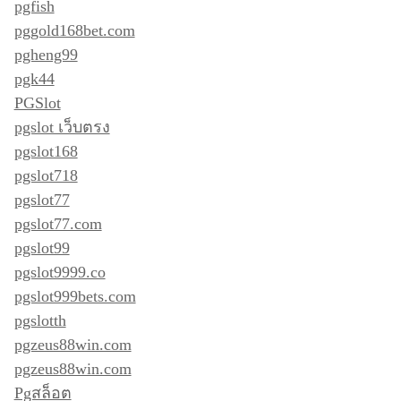
pgfish
pggold168bet.com
pgheng99
pgk44
PGSlot
pgslot เว็บตรง
pgslot168
pgslot718
pgslot77
pgslot77.com
pgslot99
pgslot9999.co
pgslot999bets.com
pgslotth
pgzeus88win.com
pgzeus88win.com
Pgสล็อต