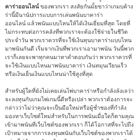
คาร่า
ออนไลน์
ของ
พวกเรา
สงสัย
กัน
มั้ย
ขา
ว่า
เกม
บ
ค้าง
ร่านี้
มี
นานัปการ
แบบ
การ
เล่น
พนัน
บาคาร่า
ออนไลน์
แล้ว
พนัน
แบบไหน
ให้
ได้เงิน
เยี่ยมที่สุด
โดย
ที่
ไม่
กระทบ
ต่อ
การคลัง
ที่
พวกเรา
จะต้อง
ใช้จ่าย
ใน
ชีวิต
ประจำวัน
พวกเรา
ควรที่จะใช้
เงินทุน
บาคาร่า
แบบไหน
มา
พนัน
กัน
ดี
เริ่ม
จาก
เงิน
ที่
พวกเรา
เอามา
พนัน
วันนี้
พวก
เรา
ก็เลย
จะ
พาทุ
กค
นมา
หา
คำตอบ
กัน
ว่า
พวกเรา
ควรที่
จะใช้
เงิน
แบบไหน
มา
พนัน
บาคาร่า
เงินหมุนเวียนเร็ว
หรือ
เงิน
เย็น
เงิน
แบบไหน
น่า
ใช้
สูงที่สุด
สำหรับ
ผู้ใด
ที่
ยัง
ไม่เคย
เล่นไพ่
บาคาร่า
หรือ
กำลัง
ลังเล
ว่า
จะ
ลงทุน
กับ
เกม
ไพ่
เกม
นี้
ดี
หรือเปล่า
พวกเรา
ต้องการจะ
กล่าวว่า
ไม่ว่า
คุณ
จะ
เป็น
มือใหม่
หรือ
ผู้ช่ำชอง
ที่
กำลัง
มองหา
เว็บไซต์
ใหม่
สำหรับในการ
พนัน
เมื่อใดก็ตาม
คุณ
เข้ามา
พนัน
ที่
เว็บไซต์
ของ
พวกเรา
ก็
ได้โอกาส
ที่จะ
ไปถึง
เป้าหมาย
จาก
การลงทุน
พนัน
กับ
เว็บไซต์
ของ
พวกเรา
ได้