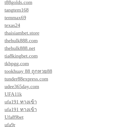
t88golds.com
tangtem168
temmax69
texas24
thaisiambet.store
thehulk888.com
thehulk888.net
tia8kingbet.com
tkbpgg.com
tookhuay 88 ถูกหวย88
tunder88express.com
udee365day.com
UFA11k
ufa191 ทางเข้า
ufa191 ทางเข้า
Ufa89bet
ufa9r