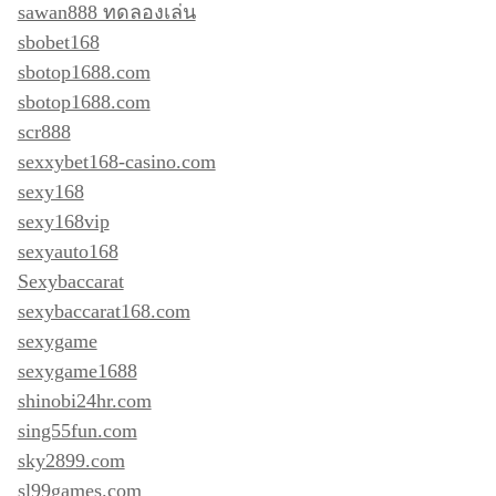
sawan888 ทดลองเล่น
sbobet168
sbotop1688.com
sbotop1688.com
scr888
sexxybet168-casino.com
sexy168
sexy168vip
sexyauto168
Sexybaccarat
sexybaccarat168.com
sexygame
sexygame1688
shinobi24hr.com
sing55fun.com
sky2899.com
sl99games.com