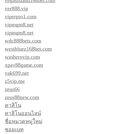
vegasisland168bet.com
ver888.vip
viperpro1.com
vipmgm8.net
vipmgm8.net
wdc888bets.com
westbluez168bet.com
winherovip.com
xpay88game.com
yak699.net
z5vip.me
zeus66
zeus88new.com
คาสิโน
คาสิโนออนไลน์
ชื่อหมวดหมู่ใหม่
ซอยเบท