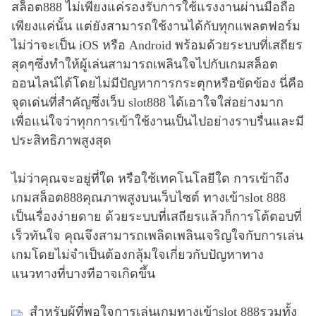
สล็อต888 ไม่เพียงแค่รองรับการใช้แรงงานผ่านมือถือ
เพียงแค่นั้น แต่ยังสามารถใช้งานได้กับทุกแพลตฟอร์ม
ไม่ว่าจะเป็น iOS หรือ Android พร้อมด้วยระบบที่เสถียร
สุดๆซึ่งทำให้ผู้เล่นสามารถเพลินใจไปกับเกมสล็อต
ออนไลน์ได้โดยไม่มีปัญหาการกระตุกหรือขัดข้อง นี่คือ
จุดเด่นที่สำคัญซึ่งเว็บ slot888 ได้เอาใจใส่อย่างมาก
เพื่อแน่ใจว่าทุกการเข้าใช้งานเป็นไปอย่างราบรื่นและมี
ประสิทธิภาพสูงสุด
ไม่ว่าคุณจะอยู่ที่ใด หรือใช้เทคโนโลยีใด การเข้าถึง
เกมสล็อต888คุณภาพสูงบนเว็บไซต์ ทางเข้าslot 888
เป็นเรื่องง่ายดาย ด้วยระบบที่เสถียรแล้วก็การโต้ตอบที่
เร็วทันใจ คุณจึงสามารถเพลิดเพลินเจริญใจกับการเล่น
เกมโดยไม่จำเป็นต้องกลุ้มใจเกี่ยวกับปัญหาทาง
แนวทางที่บางทีอาจเกิดขึ้น
สำหรับผู้ที่พอใจการเล่นเกมทางเข้าslot 888รวมทั้ง