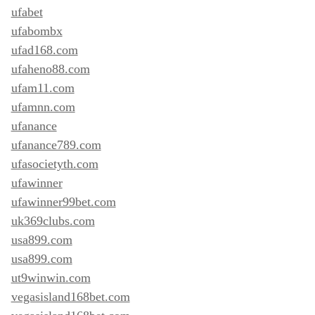
ufabet
ufabombx
ufad168.com
ufaheno88.com
ufam11.com
ufamnn.com
ufanance
ufanance789.com
ufasocietyth.com
ufawinner
ufawinner99bet.com
uk369clubs.com
usa899.com
usa899.com
ut9winwin.com
vegasisland168bet.com