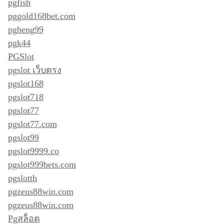
pgfish
pggold168bet.com
pgheng99
pgk44
PGSlot
pgslot เว็บตรง
pgslot168
pgslot718
pgslot77
pgslot77.com
pgslot99
pgslot9999.co
pgslot999bets.com
pgslotth
pgzeus88win.com
pgzeus88win.com
Pgสล็อต