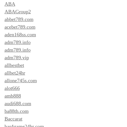
ABA
ABAGroup2
abbet789.com
acebet789.com
aden168ss.com
adm789.info
adm789.info
adm789.vip
allbestbet
allbet24hr
allone745s.com
alot666
amb888
audi688.com
ba88th.com
Baccarat
bar4game24hr.com