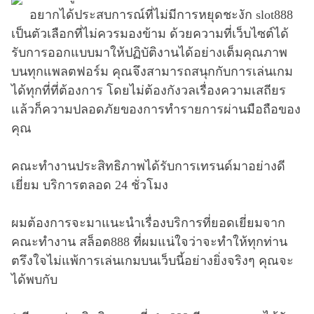
อยากได้ประสบการณ์ที่ไม่มีการหยุดชะงัก slot888
เป็นตัวเลือกที่ไม่ควรมองข้าม ด้วยความที่เว็บไซต์ได้
รับการออกแบบมาให้ปฏิบัติงานได้อย่างเต็มคุณภาพ
บนทุกแพลตฟอร์ม คุณจึงสามารถสนุกกับการเล่นเกม
ได้ทุกที่ที่ต้องการ โดยไม่ต้องกังวลเรื่องความเสถียร
แล้วก็ความปลอดภัยของการทำรายการผ่านมือถือของ
คุณ
คณะทำงานประสิทธิภาพได้รับการเทรนด์มาอย่างดี
เยี่ยม บริการตลอด 24 ชั่วโมง
ผมต้องการจะมาแนะนำเรื่องบริการที่ยอดเยี่ยมจาก
คณะทำงาน สล็อต888 ที่ผมแน่ใจว่าจะทำให้ทุกท่าน
ตรึงใจไม่แพ้การเล่นเกมบนเว็บนี้อย่างยิ่งจริงๆ คุณจะ
ได้พบกับ