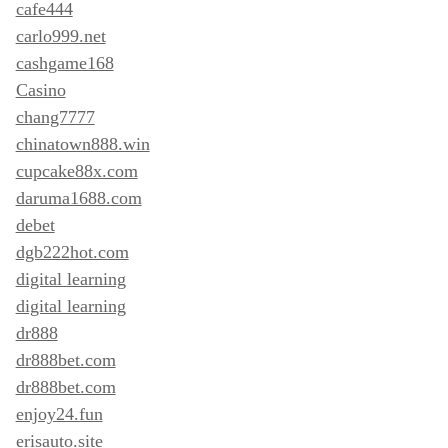
cafe444
carlo999.net
cashgame168
Casino
chang7777
chinatown888.win
cupcake88x.com
daruma1688.com
debet
dgb222hot.com
digital learning
digital learning
dr888
dr888bet.com
dr888bet.com
enjoy24.fun
erisauto.site