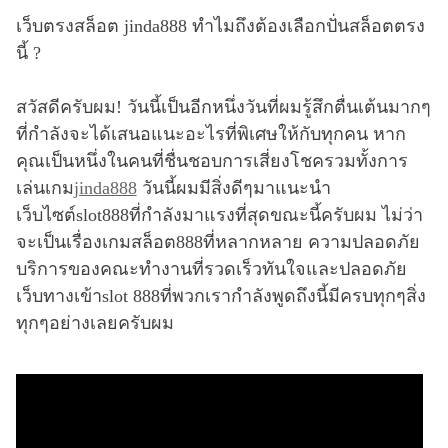
เว็บตรงสล็อต jinda888 ทำไมถึงต้องเลือกปั่นสล็อตตรง
นี้ ?
สวัสดีครับผม! วันนี้เป็นอีกหนึ่งวันที่ผมรู้สึกตื่นเต้นมากๆ
ที่กำลังจะได้เสนอแนะอะไรที่พิเศษให้กับทุกคน หาก
คุณเป็นหนึ่งในคนที่ชื่นชอบการเสี่ยงโชครวมทั้งการ
เล่นเกม
jinda888
วันนี้ผมมีสิ่งดีๆมาแนะนำ
เว็บไซต์slot888ที่กำลังมาแรงที่สุดขณะนี้ครับผม ไม่ว่า
จะเป็นเรื่องเกมสล็อต888ที่หลากหลาย ความปลอดภัย
บริการของคณะทำงานที่รวดเร็วทันใจและปลอดภัย
เว็บทางเข้าslot 888ที่พวกเรากำลังพูดถึงนี้มีครบทุกๆสิ่ง
ทุกๆอย่างเลยครับผม