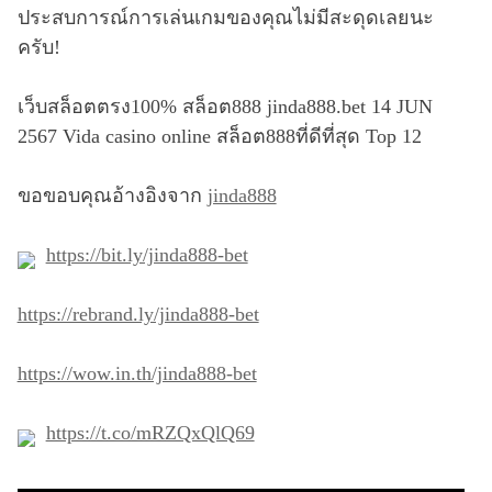
ประสบการณ์การเล่นเกมของคุณไม่มีสะดุดเลยนะ
ครับ!
เว็บสล็อตตรง100% สล็อต888 jinda888.bet 14 JUN
2567 Vida casino online สล็อต888ที่ดีที่สุด Top 12
ขอขอบคุณอ้างอิงจาก
jinda888
https://bit.ly/jinda888-bet
https://rebrand.ly/jinda888-bet
https://wow.in.th/jinda888-bet
https://t.co/mRZQxQlQ69