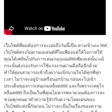
เว็บไซต์ที่ผมต้องการจะเอ่ยถึงวันนี้เป็น ทางเข้าslot 888
เว็บไซต์ตรงไม่ผ่านเอเย่นต์ที่ไม่เพียงแต่ให้โอกาสให้
คุณได้เพลินไปกับการเล่นเกมjinda888เพียงแค่นั้น แม้
กระนั้นยังรองรับการใช้แรงงานผ่านมือถืออีกด้วย
ทำให้คุณสามารถเข้าถึงความเบิกบานใจได้ทุกที่ทุก
เวลา ไม่ว่าจะอยู่บ้านหรือนอกบ้าน ก่อนจะไปเข้า
ประเด็นของการเล่นเกมสล็อต888 และก็เพราะเหตุไร
สล็อต888 ถึงเป็นเว็บที่คุณไม่ควรพลาด ผมต้องการจะ
ชวนทุกคนมาทำความรู้จักกับความโดดเด่นของ
เว็บไซต์แห่งนี้กันก่อน ไม่ว่าจะเป็นในเรื่องของความ