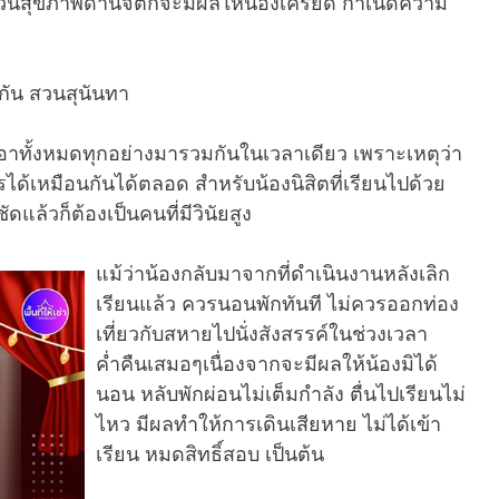
ส่วนสุขภาพด้านจิตก็จะมีผลให้น้องเครียด กำเนิดความ
กัน สวนสุนันทา
องเอาทั้งหมดทุกอย่างมารวมกันในเวลาเดียว เพราะเหตุว่า
ได้เหมือนกันได้ตลอด สำหรับน้องนิสิตที่เรียนไปด้วย
ดแล้วก็ต้องเป็นคนที่มีวินัยสูง
แม้ว่าน้องกลับมาจากที่ดำเนินงานหลังเลิก
เรียนแล้ว ควรนอนพักทันที ไม่ควรออกท่อง
เที่ยวกับสหายไปนั่งสังสรรค์ในช่วงเวลา
ค่ำคืนเสมอๆเนื่องจากจะมีผลให้น้องมิได้
นอน หลับพักผ่อนไม่เต็มกำลัง ตื่นไปเรียนไม่
ไหว มีผลทำให้การเดินเสียหาย ไม่ได้เข้า
เรียน หมดสิทธิ์สอบ เป็นต้น