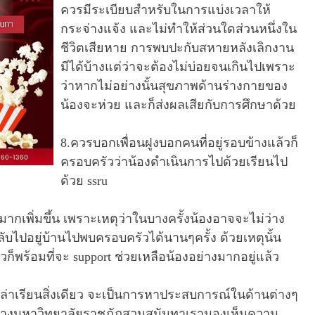
ควรมีระเบียบสำหรับในการแบ่งเวลาให้
กระจ่างแจ้ง และไม่ทำให้ส่วนใดส่วนหนึ่งใน
ชีวิตเสียหาย การพบปะกับสหายหลังเลิกงาน
มีได้บ้างแต่ว่าจะต้องไม่บ่อยจนเกินไปเพราะ
ว่าหากไม่อย่างนั้นสุขภาพด้านร่างกายของ
น้องจะห่วย และก็ส่งผลเสียกับการศึกษาด้วย
8.ควรบอกเพื่อนฝูงบอกคนที่อยู่รอบข้างแล้วก็
ครอบครัวว่าน้องดำเนินการไปด้วยเรียนไป
ด้วย ssru
กเพิ่มขึ้น เพราะเหตุว่าในบางครั้งน้องอาจจะไม่ว่าง
ลับไปอยู่บ้านไปพบครอบครัวได้นานๆครั้ง ด้วยเหตุนั้น
็พร้อมที่จะ support ช่วยเหลือน้องอย่างมากอยู่แล้ว
เล่าเรียนสิ่งเดียว จะเป็นการหาประสบการณ์ในด้านต่างๆ
่งทางมหาวิทยาลัยราชภัฏสวนสุนันทาเรามองเห็นความ