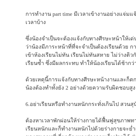
การทำงาน part time มีเวลาเข้างานอย่างแจ่มแจ
เวลาบ้าง
ซึ่งน้องจำเป็นจะต้องแจ้งกับทางศีรษะหน้าให้เด
ว่าน้องมีภาระหน้าที่ที่จะจำเป็นต้องเรียนด้ว
เข้าห้องเรียนไม่ทัน เรียนไม่ทันสหาย ไม่ว่างติ
เรียนซ้ำ ซึ่งมีผลกระทบ ทำให้น้องเรียนได้ช้ากว่า
ด้วยเหตุนี้การแจ้งกับทางศีรษะหน้างานและก็ตกล
น้องต้องทำทั้งยัง 2 อย่างด้วยความรับผิดชอบสูง
6.อย่าเรียนหรือทำงานหนักกระทั่งเกินไป สวนสุ
ต้องหาเวลาพักผ่อนให้ร่างกายได้ฟื้นฟูสุขภาพทา
เรียนหนักและก็ทำงานหนักไปด้วยร่างกายจะย่ำแ