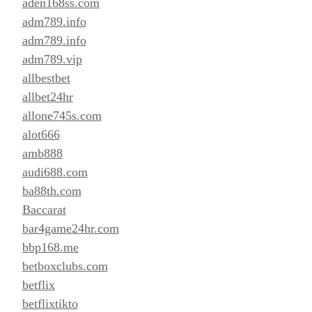
aden168ss.com
adm789.info
adm789.info
adm789.vip
allbestbet
allbet24hr
allone745s.com
alot666
amb888
audi688.com
ba88th.com
Baccarat
bar4game24hr.com
bbp168.me
betboxclubs.com
betflix
betflixtikto