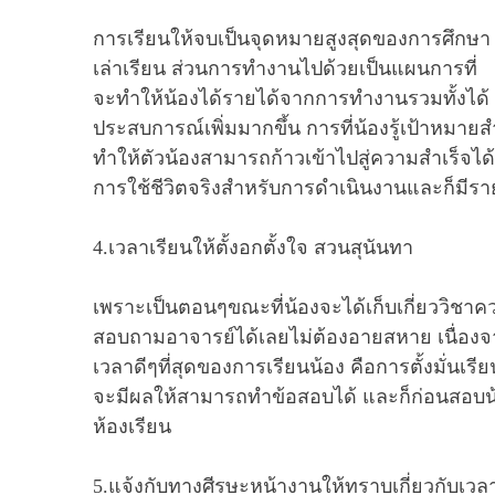
การเรียนให้จบเป็นจุดหมายสูงสุดของการศึกษา
เล่าเรียน ส่วนการทำงานไปด้วยเป็นแผนการที่
จะทำให้น้องได้รายได้จากการทำงานรวมทั้งได้
ประสบการณ์เพิ่มมากขึ้น การที่น้องรู้เป้าหมายส
ทำให้ตัวน้องสามารถก้าวเข้าไปสู่ความสำเร็จได้ 
การใช้ชีวิตจริงสำหรับการดำเนินงานและก็มีรา
4.เวลาเรียนให้ตั้งอกตั้งใจ สวนสุนันทา
เพราะเป็นตอนๆขณะที่น้องจะได้เก็บเกี่ยววิชาความ
สอบถามอาจารย์ได้เลยไม่ต้องอายสหาย เนื่องจา
เวลาดีๆที่สุดของการเรียนน้อง คือการตั้งมั่นเรีย
จะมีผลให้สามารถทำข้อสอบได้ และก็ก่อนสอบน้
ห้องเรียน
5.แจ้งกับทางศีรษะหน้างานให้ทราบเกี่ยวกับเว