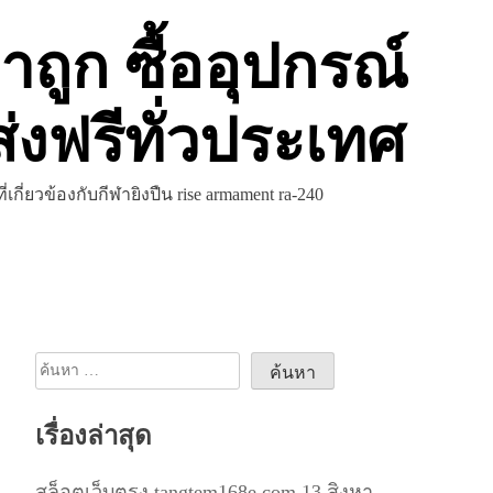
าถูก ซื้ออุปกรณ์
่งฟรีทั่วประเทศ
ี่ยวข้องกับกีฬายิงปืน rise armament ra-240
ค้นหา
สำหรับ:
เรื่องล่าสุด
สล็อตเว็บตรง tangtem168e.com 13 สิงหา