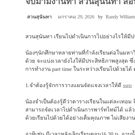
จบมามีงานทำ สวนสุนันทา สอ
สวนสุนันทา
มกราคม 29, 2026
by
Randy William
สวนสุนันทา เรียนไปดำเนินการไปอย่างไรให้มีป
น้องๆนักศึกษาหลายท่านที่กำลังเรียนต่อในมหาวิ
ด้วย จะแบ่งเวลายังไงให้มีประสิทธิภาพสูงสุด 
การทำงาน part time ในระหว่างเรียนไปด้วยได้ ดั
1.จำต้องรู้จักการวางแผนจัดแจงเวลาให้ดี
ssru
น้องจำเป็นต้องรู้ดีว่าตารางเรียนในแต่ละเทอม
สามารถจัดเวลาไปดำเนินการพาร์ทไทม์ได้ แล้ว
ด้วยเรียนไปด้วยได้อย่างเต็มคุณภาพ ไม่เสียงา
อาทิเช่น มีเวลาหลังเลิกเรียนตอน16.30 น. อาบ