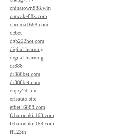
chinatown888.win
cupcake88x.com
daruma1688.com
debet
dgb222hot.com
digital learning
digital learning
dr888
dr888bet.com
dr888bet.com
enjoy24.fun
erisauto.site
etbet16888.com
fcharoenkit168.com
fcharoenkit168.com
ff123th