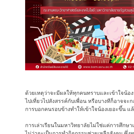
ด้วยเหตุว่าจะมีผลให้ทุกคนทราบและเข้าใจน้องมา
ไปเที่ยวไปสังสรรค์กับเพื่อน หรือบางทีก็อาจจะก
การบอกคนรอบข้างทำให้เข้าใจน้องเยอะขึ้น แล้วก
การเล่าเรียนในมหาวิทยาลัยไม่ใช่แค่การศึกษา
ไม่ว่าจะเป็นการทำกิจกรรมช่วยเหลือสังคม ซึ