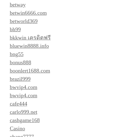
betway
betwin6666.com
betworld369
bh99
bkkwin เครดิตฟรี
bluewin8888.info
bng55
bonus888
boonlert1688.com
brazil999
bwvip4.com
bwvip4.com
cafe444
carlo999.net
cashgame168
Casino
chang7777