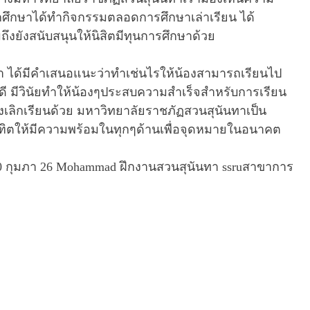
ักศึกษาได้ทำกิจกรรมตลอดการศึกษาเล่าเรียน ได้
ถึงยังสนับสนุนให้นิสิตมีทุนการศึกษาด้วย
ทา ได้มีคำเสนอแนะว่าทำเช่นไรให้น้องสามารถเรียนไป
ี มีวินัยทำให้น้องๆประสบความสำเร็จสำหรับการเรียน
เลิกเรียนด้วย มหาวิทยาลัยราชภัฏสวนสุนันทาเป็น
ณฑิตให้มีความพร้อมในทุกๆด้านเพื่อจุดหมายในอนาคต
 20 กุมภา 26 Mohammad ฝึกงานสวนสุนันทา ssruสาขาการ