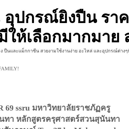
 อุปกรณ์ยิงปืน ราค
 มีให้เลือกมากมาย ส
ซอง ปืนและแม็กกาซีน สวยงามใช้งานง่าย อะไหล่ และอุปกรณ์ต่างๆที่เก
FAMILY!
R 69 ssru มหาวิทยาลัยราชภัฏครู
นทา หลักสูตรครุศาสตร์สวนสุนันทา