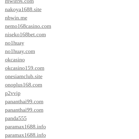
mwin9s.com
nakoya1688.site
nbwin.me
nemo168casino.com
niseko168bet.com
no1huay
no1huay.com
okcasino
okcasino159.com
onesiamclub.site
onoplus168.com
p2vvip
pananthai99.com
pananthai99.com
panda555
paramax1688.info
paramax1688.info