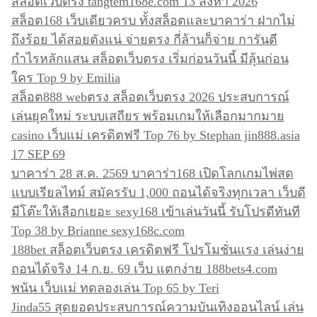
สล็อตเว็บตรง tangtem168e.com 13 สิงหา 2026
รื่
สล็อต168 เว็บเดียวครบ ทั้งสล็อตและบาคาร่า ฝากไม่
อ
ถึงร้อย ได้สอยตังแน่ จ่ายตรง กี่ล้านก็จ่าย การันตี
ง
กำไรหลักแสน สล็อตเว็บตรง เริ่มก่อนวันนี้ มีลุ้นก่อน
ใคร Top 9 by Emilia
สล็อต888 webตรง สล็อตเว็บตรง 2026 ประสบการณ์
เล่นยุคใหม่ ระบบเสถียร พร้อมเกมให้เลือกมากมาย
casino เว็บแม่ เครดิตฟรี Top 76 by Stephan jin888.asia
17 SEP 69
บาคาร่า 28 ส.ค. 2569 บาคาร่า168 เปิดโลกเกมไพ่สด
แบบเรียลไทม์ สมัครรับ 1,000 ถอนได้จริงทุกเวลา เว็บดี
มีโต๊ะให้เลือกเยอะ sexy168 เข้าเล่นวันนี้ รับโปรดีทันที
Top 38 by Brianne sexy168c.com
188bet สล็อตเว็บตรง เครดิตฟรี โปรโมชั่นแรง เล่นง่าย
ถอนได้จริง 14 ก.ย. 69 เว็บ แตกง่าย 188bets4.com
พนัน เว็บแม่ ทดลองเล่น Top 65 by Teri
Jinda55 สุดยอดประสบการณ์ความบันเทิงออนไลน์ เล่น