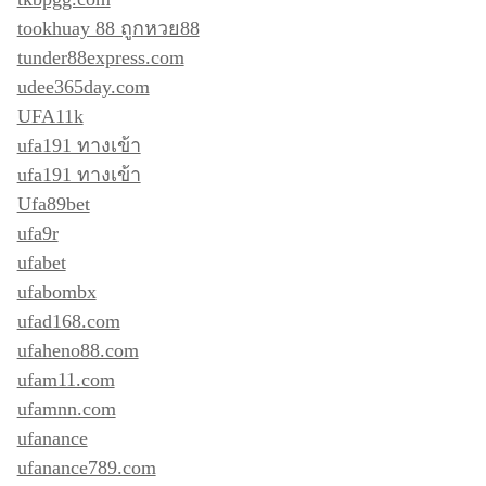
tookhuay 88 ถูกหวย88
tunder88express.com
udee365day.com
UFA11k
ufa191 ทางเข้า
ufa191 ทางเข้า
Ufa89bet
ufa9r
ufabet
ufabombx
ufad168.com
ufaheno88.com
ufam11.com
ufamnn.com
ufanance
ufanance789.com