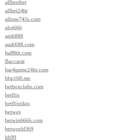
allbestbet
allbet24hr
allone745s.com
alot666
amb888
audi688.com
ba88th.com
Baccarat
bar4game24hr.com
bbp168.me
betboxclubs.com
betflix
betflixtikto
betway
betwin6666.com
betworld369
bh99