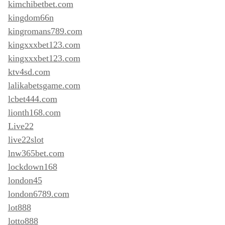
kimchibetbet.com
kingdom66n
kingromans789.com
kingxxxbet123.com
kingxxxbet123.com
ktv4sd.com
lalikabetsgame.com
lcbet444.com
lionth168.com
Live22
live22slot
lnw365bet.com
lockdown168
london45
london6789.com
lot888
lotto888