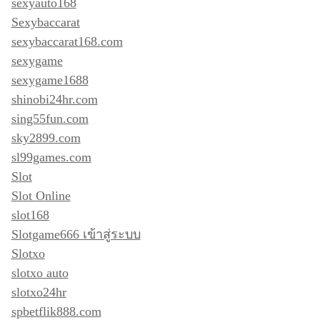
sexyauto168
Sexybaccarat
sexybaccarat168.com
sexygame
sexygame1688
shinobi24hr.com
sing55fun.com
sky2899.com
sl99games.com
Slot
Slot Online
slot168
Slotgame666 เข้าสู่ระบบ
Slotxo
slotxo auto
slotxo24hr
spbetflik888.com