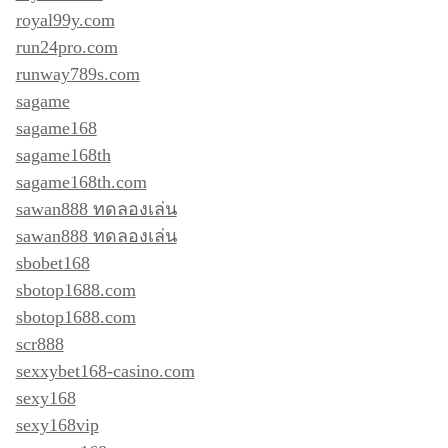
royal99y.com
run24pro.com
runway789s.com
sagame
sagame168
sagame168th
sagame168th.com
sawan888 ทดลองเล่น
sawan888 ทดลองเล่น
sbobet168
sbotop1688.com
sbotop1688.com
scr888
sexxybet168-casino.com
sexy168
sexy168vip