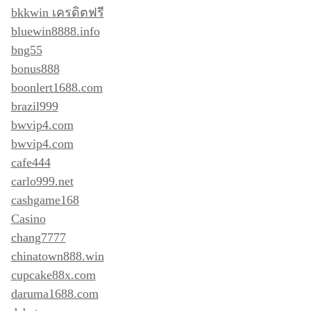
bkkwin เครดิตฟรี
bluewin8888.info
bng55
bonus888
boonlert1688.com
brazil999
bwvip4.com
bwvip4.com
cafe444
carlo999.net
cashgame168
Casino
chang7777
chinatown888.win
cupcake88x.com
daruma1688.com