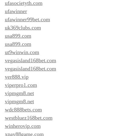
ufasocietyth.com
ufawinner
ufawinner99bet.com
uk369clubs.com
usa899.com
usa899.com
ut9winwin.com
vegasisland168bet.com
vegasisland168bet.com
ver888.vip
viperpro1.com
vipmgm8.net
vipmgm8.net
wdc888bets.com
westbluez168bet.com
winherovip.com
xpay88game.com