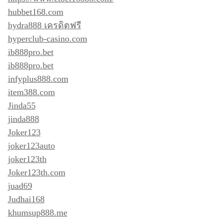
hubbet168.com
hydra888 เครดิตฟรี
hyperclub-casino.com
ib888pro.bet
ib888pro.bet
infyplus888.com
item388.com
Jinda55
jinda888
Joker123
joker123auto
joker123th
Joker123th.com
juad69
Judhai168
khumsup888.me