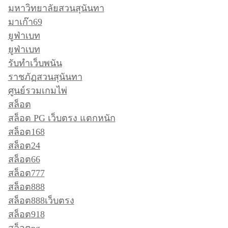
มหาวิทยาลัยสวนสุนันทา
มาเก๊า69
ยูฟ่าเบท
ยูฟ่าเบท
รับทำเว็บพนัน
ราชภัฏสวนสุนันทา
ศูนย์รวมเกมไพ่
สล็อต
สล็อต PG เว็บตรง แตกหนัก
สล็อต168
สล็อต24
สล็อต66
สล็อต777
สล็อต888
สล็อต888เว็บตรง
สล็อต918
สล็อตpg