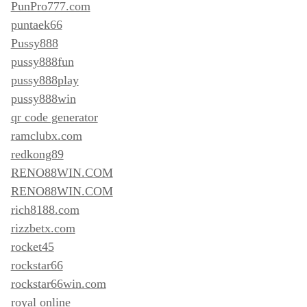
PunPro777.com
puntaek66
Pussy888
pussy888fun
pussy888play
pussy888win
qr code generator
ramclubx.com
redkong89
RENO88WIN.COM
RENO88WIN.COM
rich8188.com
rizzbetx.com
rocket45
rockstar66
rockstar66win.com
royal online