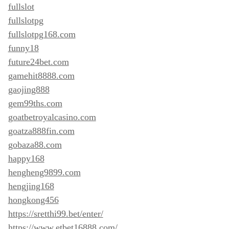
fullslot
fullslotpg
fullslotpg168.com
funny18
future24bet.com
gamehit8888.com
gaojing888
gem99ths.com
goatbetroyalcasino.com
goatza888fin.com
gobaza88.com
happy168
hengheng9899.com
hengjing168
hongkong456
https://sretthi99.bet/enter/
https://www.etbet16888.com/