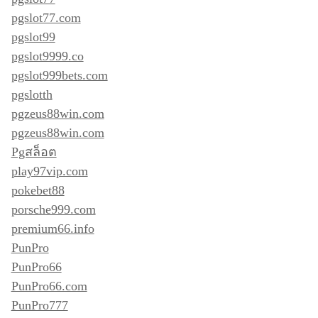
pgslot77.com
pgslot99
pgslot9999.co
pgslot999bets.com
pgslotth
pgzeus88win.com
pgzeus88win.com
Pgสล็อต
play97vip.com
pokebet88
porsche999.com
premium66.info
PunPro
PunPro66
PunPro66.com
PunPro777