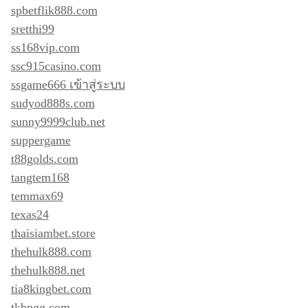
spbetflik888.com
sretthi99
ss168vip.com
ssc915casino.com
ssgame666 เข้าสู่ระบบ
sudyod888s.com
sunny9999club.net
suppergame
t88golds.com
tangtem168
temmax69
texas24
thaisiambet.store
thehulk888.com
thehulk888.net
tia8kingbet.com
tkbpgg.com