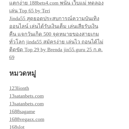
แตกง่าย 188bets4.com พนัน เว็บแม่ ทดลอง
เล่น Top 65 by Teri
Jinda55 สุดยอดประสบการณ์ความบันเทิง
ออนไลน์ เล่นได้รับเงินเต็ม เล่นเสียรับเงิน
คืน แจกวันเกิด 500 จุดหมายของสายเกม
ทั่วโลก jinda55 สมัครง่าย เล่นไว ถอนได้ไม่
ติดขัด Top 29 by Brenda jin55.guru 25 ก.ค.
69
หมวดหมู่
123lionth
13satanbets.com
13satanbets.com
1688sagame
1688vegasx.com
168slot