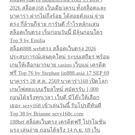
2026 สล็อต168 เว็บเดียวครบ ทั้งสล็อตและ
บาคาร่า ฝากไม่ถึงร้อย ได้สอยตังแน่ จ่าย
ตรง กี่ล้านก็จ่าย การันตี กำไรหลักแสน
สล็อตเว็บตรง เริ่มก่อนวันนี้ มีลุ้นก่อนใคร
Top 9 by Emilia
สล็อต888 webตรง สล็อตเว็บตรง 2026
ประสบการณ์เล่นยุคใหม่ ระบบเสถียร พร้อม
เกมให้เลือกมากมาย casino เว็บแม่ เครดิต
ฟรี Top 76 by Stephan jin888.asia 17 SEP 69
บาคาร่า 28 ส.ค. 2569 บาคาร่า168 เปิดโลก
เกมไพ่สดแบบเรียลไทม์ สมัครรับ 1,000
ถอนได้จริงทุกเวลา เว็บดี มีโต๊ะให้เลือก
เยอะ sexy168 เข้าเล่นวันนี้ รับโปรดีทันที
Top 38 by Brianne sexy168c.com
188bet สล็อตเว็บตรง เครดิตฟรี โปรโมชั่น
แรง เล่นง่าย ถอนได้จริง 14 ก.ย. 69 เว็บ