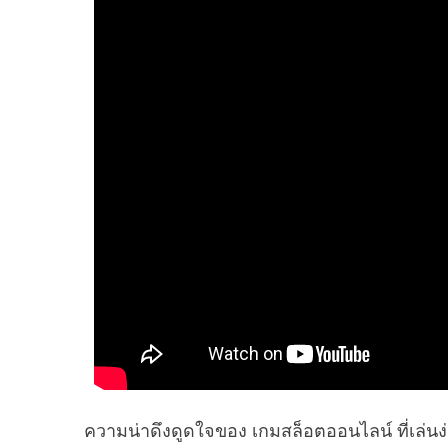
ความน่าดึงดูดใจของ เกมสล็อตออนไลน์ ที่เล่นง