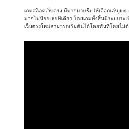
เกมสล็อตเว็บตรง มีมากมายธีมให้เลือกเล่นjinda88
มากไม่น้อยเลยทีเดียว โดยเกมทั้งสิ้นมีระบบระเบ
เว็บตรงใหม่สามารถเริ่มต้นได้โดยทันทีโดยไม่