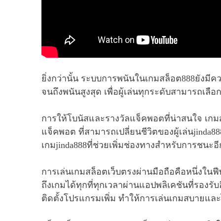
ยิ่งกว่านั้น ระบบการพนันในเกมสล็อต888ยังมี
จนถึงพนันสูงสุด เพื่อผู้เล่นทุกระดับสามารถเ
การให้โบนัสและรางวัลแจ็คพอตที่น่าสนใจ เกมส
แจ็คพอต ที่สามารถเปลี่ยนชีวิตของผู้เล่นjinda8
เกมjinda888ที่ช่วยเพิ่มช่องทางสำหรับการชนะอี
การเล่นเกมสล็อตเว็บตรงผ่านมือถือคือหนึ่งในฟี
ถึงเกมได้ทุกที่ทุกเวลาผ่านแอปพลิเคชันที่รองรั
ติดตั้งโปรแกรมเพิ่ม ทำให้การเล่นเกมสบายและไ