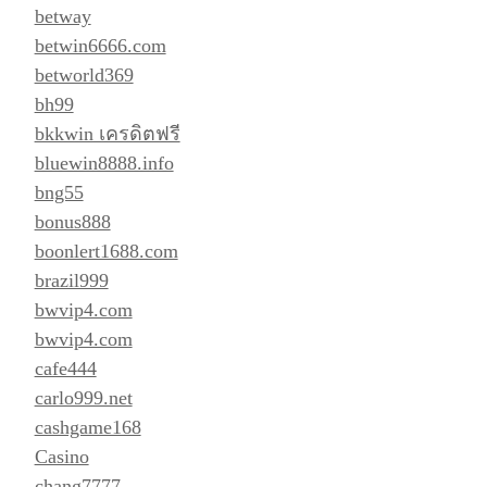
betway
betwin6666.com
betworld369
bh99
bkkwin เครดิตฟรี
bluewin8888.info
bng55
bonus888
boonlert1688.com
brazil999
bwvip4.com
bwvip4.com
cafe444
carlo999.net
cashgame168
Casino
chang7777