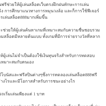
รีช่วยให้ผู้เล่นสล็อตเว็บตรงฝึกฝนทักษะการเล่น
จริง การศึกษาแนวทางการหมุนวงล้อ และก็การใช้ฟีเจอร์
รเล่นสล็อต888มากเพิ่มขึ้น
ะช่วยให้ผู้เล่นค้นหาเกมที่เหมาะสมกับความชื่นชอบรวม
กมสล็อตมีหลายต้นแบบ ทั้งเกมที่มีการจ่ายรางวัลที่หลาก
้ผู้เล่นไม่จำเป็นต้องใช้เงินทุนจริงสำหรับการทดสอบ
่ไม่เหมาะสมกับตนเอง
มีโบนัสและฟรีสปินต่างๆซึ่งการทดลองเล่นสล็อต888ฟรี
การอย่างไรและมีโอกาสสำหรับการชนะอย่างไร
ถเริ่มเล่นเพียงแต่ 1 บาท