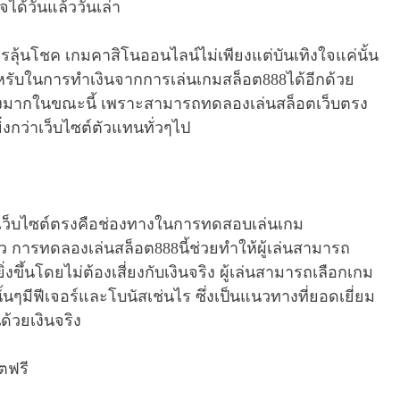
ได้วันแล้ววันเล่า
ารลุ้นโชค เกมคาสิโนออนไลน์ไม่เพียงแต่บันเทิงใจแค่นั้น
หรับในการทำเงินจากการเล่นเกมสล็อต888ได้อีกด้วย
่างมากในขณะนี้ เพราะสามารถทดลองเล่นสล็อตเว็บตรง
ิ่งกว่าเว็บไซต์ตัวแทนทั่วๆไป
888เว็บไซต์ตรงคือช่องทางในการทดสอบเล่นเกม
ยว การทดลองเล่นสล็อต888นี้ช่วยทำให้ผู้เล่นสามารถ
งขึ้นโดยไม่ต้องเสี่ยงกับเงินจริง ผู้เล่นสามารถเลือกเกม
นั้นๆมีฟีเจอร์และโบนัสเช่นไร ซึ่งเป็นแนวทางที่ยอดเยี่ยม
้วยเงินจริง
ตฟรี