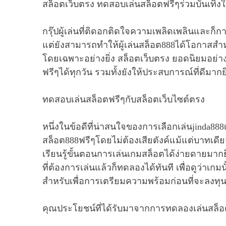
สล็อตเว็บตรง ทดสอบเล่นสล็อตฟรีๆร่วมบันเทิงใจ
กรุ๊ปผู้เล่นที่ติดอกติดใจความเพลิดเพลินและก็ก
แต่ยังสามารถทำให้ผู้เล่นสล็อต888ได้โอกาสสำ
โดยเฉพาะอย่างยิ่ง สล็อตเว็บตรง ยอดนิยมอย
ฟรีๆได้ทุกวัน รวมทั้งยังให้ประสบการณ์ที่ดีมากย
ทดสอบเล่นสล็อตฟรีๆกับสล็อตเว็บไซต์ตรง
หนึ่งในข้อดีที่น่าสนใจของการเลือกเล่นjinda
สล็อต888ฟรีๆโดยไม่ต้องเสียตังค์แม้แต่บาทเดี
เรียนรู้ขั้นตอนการเล่นเกมสล็อตได้ง่ายดายมากยิ่
ที่ต้องการเล่นแล้วก็ทดลองได้ทันที เพื่อดูว่าเกม
สำหรับเพื่อการเตรียมความพร้อมก่อนที่จะลงทุนด
คุณประโยชน์ที่ได้รับมาจากการทดลองเล่นสล็อ