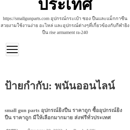
ประเทศ
https://smallgunparts.com อุปกรณ์กระเป๋า ซอง ปืนและแม็กกาซีน
สวยงามใช้งานง่าย อะไหล่ และอุปกรณ์ต่างๆที่เกี่ยวข้องกับกีฬายิง
ปืน rise armament ra-240
ป้ายกำกับ:
พนันออนไลน์
small gun parts อุปกรณ์ยิงปืน ราคาถูก ซื้ออุปกรณ์ยิง
ปืน ราคาถูก มีให้เลือกมากมาย ส่งฟรีทั่วประเทศ