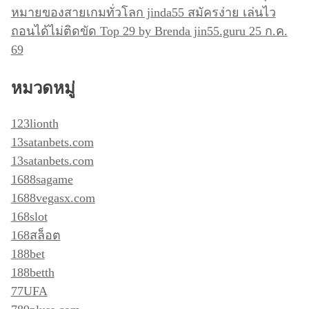
หมายของสายเกมทั่วโลก jinda55 สมัครง่าย เล่นไว
ถอนได้ไม่ติดขัด Top 29 by Brenda jin55.guru 25 ก.ค.
69
หมวดหมู่
123lionth
13satanbets.com
13satanbets.com
1688sagame
1688vegasx.com
168slot
168สล็อต
188bet
188betth
77UFA