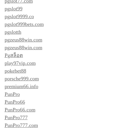
pgslot77.com
pgslot99
pgslot9999.co
pgslot999bets.com
pgslotth
pgzeus88win.com
pgzeus88win.com
Pgสล็อต
play97vip.com
pokebet88
porsche999.com
premium66.info
PunPro
PunPro66
PunPro66.com
PunPro777
PunPro777.com