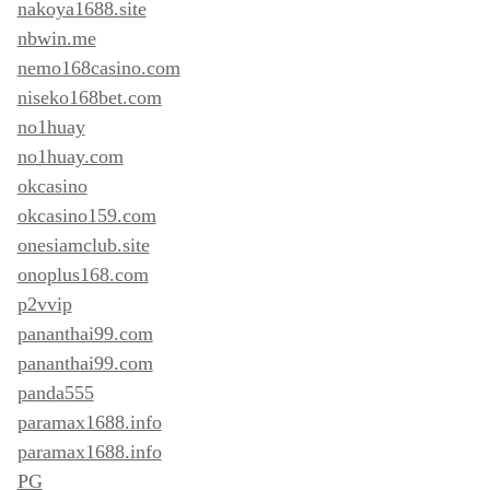
nakoya1688.site
nbwin.me
nemo168casino.com
niseko168bet.com
no1huay
no1huay.com
okcasino
okcasino159.com
onesiamclub.site
onoplus168.com
p2vvip
pananthai99.com
pananthai99.com
panda555
paramax1688.info
paramax1688.info
PG