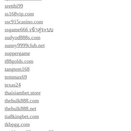
sretthi99
ss168vip.com
ssc915casino.com
ssgame666 เข้าสู่ระบบ
sudyod888s.com
sunny9999club.net
suppergame
t88golds.com
tangtem168
temmax69
texas24
thaisiambet.store
thehulk888.com
thehulk888.net
tia8kingbet.com
tkbpgg.com