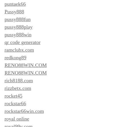
puntaek66
Pussy888
pussy888fun
pussy888play
pussy888win
qr code generator
ramclubx.com
redkong89
RENO88WIN.COM
RENO88WIN.COM
rich8188.com
rizzbetx.com
rocket45
rockstar66
rockstar66win.com
royal online
royal99y.com