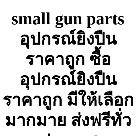
Skip
to
small gun parts
content
อุปกรณ์ยิงปืน
ราคาถูก ซื้อ
อุปกรณ์ยิงปืน
ราคาถูก มีให้เลือก
มากมาย ส่งฟรีทั่ว