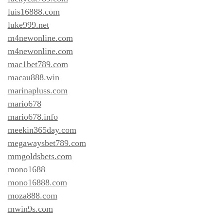
luis16888.com
luke999.net
m4newonline.com
m4newonline.com
mac1bet789.com
macau888.win
marinapluss.com
mario678
mario678.info
meekin365day.com
megawaysbet789.com
mmgoldsbets.com
mono1688
mono16888.com
moza888.com
mwin9s.com