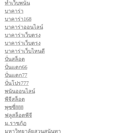
ทำเว็บพนัน
บาคาร่า
บาคาร่า168
บาคาร่าออนไลน์
บาคาร่าเว็บตรง
บาคาร่าเว็บตรง
บาคาร่าเว็บไหนดี
ปั่นสล็อต
ปั่นแตก66
ปั่นแตก77
ปั่นโปร777
พนันออนไลน์
พีจีสล็อต
พุซซี่888
ฟลูสล็อตพีจี
ม.ราชภัฏ
มหาวิทยาลัยสวนสุนันทา