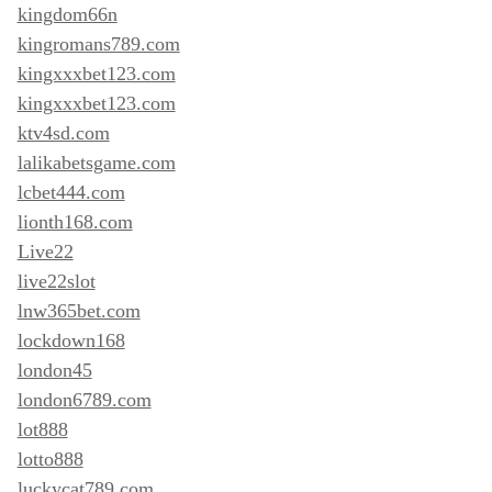
kingdom66n
kingromans789.com
kingxxxbet123.com
kingxxxbet123.com
ktv4sd.com
lalikabetsgame.com
lcbet444.com
lionth168.com
Live22
live22slot
lnw365bet.com
lockdown168
london45
london6789.com
lot888
lotto888
luckycat789.com