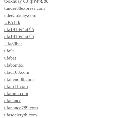
tookhuay 88 ถูกหวย88
tunder88express.com
udee365day.com
UFA11k
ufa191 ทางเข้า
ufa191 ทางเข้า
Ufa89bet
ufa9r
ufabet
ufabombx
ufad168.com
ufaheno88.com
ufam11.com
ufamnn.com
ufanance
ufanance789.com
ufasocietyth.com