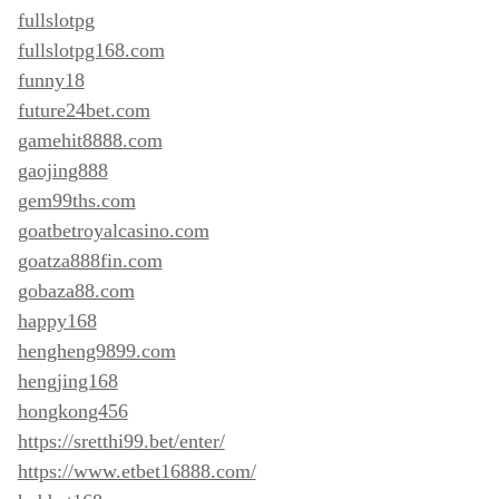
fullslotpg
fullslotpg168.com
funny18
future24bet.com
gamehit8888.com
gaojing888
gem99ths.com
goatbetroyalcasino.com
goatza888fin.com
gobaza88.com
happy168
hengheng9899.com
hengjing168
hongkong456
https://sretthi99.bet/enter/
https://www.etbet16888.com/