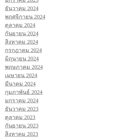
ธันวาคม 2024
พฤศจิกายน 2024
ตุลาคม 2024
กันยายน 2024
สิงหาคม 2024
กรกฎาคม 2024
มิถุนายน 2024
พฤษภาคม 2024
เมษายน 2024
มีนาคม 2024
กุมภาพันธ์ 2024
มกราคม 2024
ธันวาคม 2023
ตุลาคม 2023
กันยายน 2023
สิงหาคม 2023