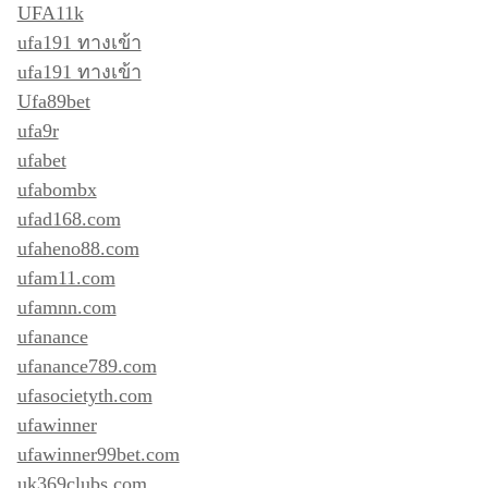
UFA11k
ufa191 ทางเข้า
ufa191 ทางเข้า
Ufa89bet
ufa9r
ufabet
ufabombx
ufad168.com
ufaheno88.com
ufam11.com
ufamnn.com
ufanance
ufanance789.com
ufasocietyth.com
ufawinner
ufawinner99bet.com
uk369clubs.com