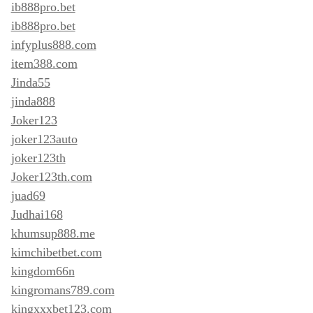
ib888pro.bet
ib888pro.bet
infyplus888.com
item388.com
Jinda55
jinda888
Joker123
joker123auto
joker123th
Joker123th.com
juad69
Judhai168
khumsup888.me
kimchibetbet.com
kingdom66n
kingromans789.com
kingxxxbet123.com