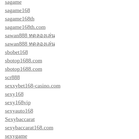
sagame
sagame168
sagame168th
sagame168th.com
sawan888 ทดลองเล่น
sawan888 ทดลองเล่น
sbobet168
sbotop1688.com
sbotop1688.com
scr888
sexxybet168-casino.com
sexy168
sexy168vip
sexyauto168
Sexybaccarat
sexybaccarat168.com
sexygame