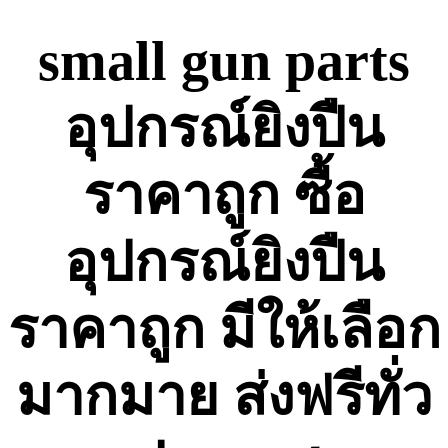
Skip
to
small gun parts
content
อุปกรณ์ยิงปืน
ราคาถูก ซื้อ
อุปกรณ์ยิงปืน
ราคาถูก มีให้เลือก
มากมาย ส่งฟรีทั่ว