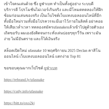
เข้าใจคนเล่นด้วย ซึ่ง ยูฟ่าเบท ทำเป็นทั้งคู่อย่าง ระบบดี
บริการดี โปรโมชั่นไม่เวอร์เกินจริง และมีโหมดทดลองให้ฝึก
ซ้อมก่อนเล่นของจริง เป็นเว็บไซต์เว็บแทงบอลออนไลน์ที่อีก
ทั้งมือใหม่รวมทั้งมือโปรควรจะมีเอาไว้ภายในลิสต์ อย่าคอย
ให้เสียเวล่ำเวลา ทดลองสมัครufasnakeแล้วเข้าไปดูด้วยตัวเอง
เถิดขอรับ ผมเองยังติดจนกระทั่งเล่นบ่อยๆทุกวี่วัน เพราะมัน
ง่าย ไม่มีอันตราย และก็ได้เงินจริง
สล็อตเปิดใหม่ ufasnake 10 พฤศจิกายน 2025 Declan คาสิโน
ออนไลน์ เว็บแทงบอลออนไลน์ แตกง่าย Top 81
ขอขอบคุณมากเว็ปไซต์
ยูฟ่าเบท
https://rebrand.ly/ufasnake
https://cutly.info/ufasnake
https://bitt.to/oxo2kj