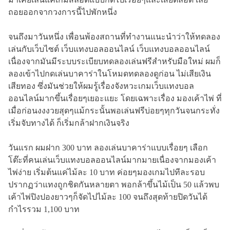
ถอยออกจากวงการนี้ไปพักหนึ่ง
จนถึงมาวันหนึ่ง เพื่อนพ้องสถานที่ทำงานแนะนำว่าให้ทดลอง
เล่นกับเว็บไซต์ เว็บแทงบอลออนไลน์ เว็บแทงบอลออนไลน์
เนื่องจากมันมีระบบระเบียบทดลองเล่นฟรีสำหรับมือใหม่ ผมก็
ลองเข้าไปกดเล่นบาคาร่าในโหมดทดลองดูก่อน ไม่เสียเงิน
เสียทอง ซึ่งมันช่วยให้ผมรู้เรื่องจังหวะเกมเว็บแทงบอล
ออนไลน์มากขึ้นเรื่อยๆเยอะแยะ โดยเฉพาะเรื่อง มองเค้าไพ่ ที่
เมื่อก่อนงงงวยสุดๆแม้กระนั้นพอเล่นฟรีบ่อยๆทุกวันจนกระทั่ง
เริ่มจับทางได้ ก็เริ่มกล้าฝากเงินจริง
วันแรก ผมฝาก 300 บาท ลองเล่นบาคาร่าแบบเรื่อยๆ เลือก
โต๊ะที่คนเล่นเว็บแทงบอลออนไลน์มากมายเนื่องจากมองเค้า
ไพ่ง่าย เริ่มต้นแค่ไม้ละ 10 บาท ค่อยๆมองเกมไปทีละรอบ
ปรากฏว่าแทงถูกชิดกันหลายตา พอกล้าขึ้นไม้เป็น 50 แล้วพบ
เค้าไพ่ปิงปองยาวๆก็จัดไปไม้ละ 100 จนถึงสุดท้ายปิดวันได้
กำไรรวม 1,100 บาท