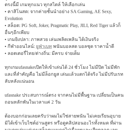
ตรงนี้มี เกมทุกแนว ทุกสไตล์ ให้เลือกเล่น
• คาสิโนสด: จากค่ายชั้นนำอย่าง SA Gaming, AE Sexy,
Evolution
• สล็อต: PG Soft, Joker, Pragmatic Play, JILI, Red Tiger แล้วก็
อื่นๆอีกเพียบ
• เกมยิงปลา: ภาพสวย เล่นเพลิดเพลิน ได้เงินจริง
• กีฬาออนไลน์:
ยูฟ่าเบท
พนันบอลสด บอลชุด ราคาน้ำดี
• ลอตเตอรี่ไทย/ต่างถิ่น: มีครบ จ่ายเต็ม
ทุกเกมufasnakeเปิดให้เข้าเล่นได้ 24 ชั่วโมง ไม่มีปิด ไม่มีพัก
และที่สำคัญคือ ไม่มีล็อกยูส เล่นแล้วแตกได้จริง ไม่มีปรับเรท
ลับหลังแน่นอน
ufasnake ประสบการณ์ตรง จากคนไม่มีพื้นฐาน เปลี่ยนเป็นคน
ถอนหลักพันในเวลาแค่ 2 วัน
ต้องบอกก่อนเลยครับว่าผมไม่ใช่สายพนัน ไม่เคยเรียนอุบาย
มิได้เข้าเว็บไซต์อ่านสูตร หรือดูคลิปสอนอะไรทั้งหมด ที่ผ่าน
มาเคยเล่นแค่เกมสล็อตแบบกดไปเรื่อยๆและเสียตลอด เลย