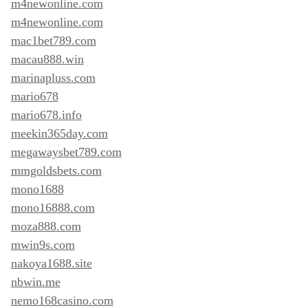
m4newonline.com
m4newonline.com
mac1bet789.com
macau888.win
marinapluss.com
mario678
mario678.info
meekin365day.com
megawaysbet789.com
mmgoldsbets.com
mono1688
mono16888.com
moza888.com
mwin9s.com
nakoya1688.site
nbwin.me
nemo168casino.com