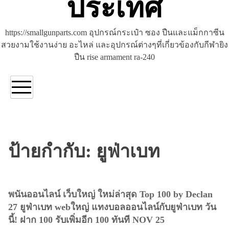
ประเทศ
https://smallgunparts.com อุปกรณ์กระเป๋า ซอง ปืนและแม็กกาซีน
สวยงามใช้งานง่าย อะไหล่ และอุปกรณ์ต่างๆที่เกี่ยวข้องกับกีฬายิง
ปืน rise armament ra-240
ป้ายกำกับ:
ยูฟ่าเบท
พนันออนไลน์ เว็บใหญ่ ใหม่ล่าสุด Top 100 by Declan
27 ยูฟ่าเบท webใหญ่ แทงบอลออนไลน์กับยูฟ่าเบท วัน
นี้! ฝาก 100 รับเพิ่มอีก 100 ทันที NOV 25