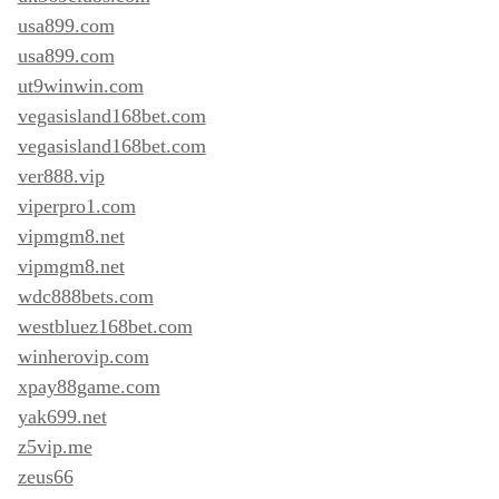
usa899.com
usa899.com
ut9winwin.com
vegasisland168bet.com
vegasisland168bet.com
ver888.vip
viperpro1.com
vipmgm8.net
vipmgm8.net
wdc888bets.com
westbluez168bet.com
winherovip.com
xpay88game.com
yak699.net
z5vip.me
zeus66