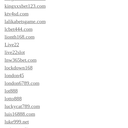
kingxxxbet123.com
ktv4sd.com
lalikabetsgame.com
lcbet444.com
lionth168.com
Live22
live22slot
lnw365bet.com
lockdown168
london45
london6789.com
lot888
lotto888
luckycat789.com
luis16888.com
luke999.net