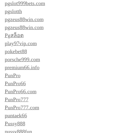
pgslot999bets.com
pgslotth
pgzeus88win.com
pgzeus88win.com
Pgสล็อต
play97vip.com
pokebet88
porsche999.com
premium66.info
PunPro
PunPro66
PunPro66.com
PunPro777
PunPro777.com
puntaek66
Pussy888
pussy888fun