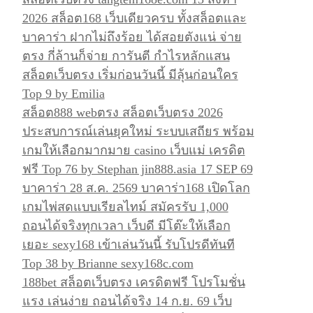
2026 สล็อต168 เว็บเดียวครบ ทั้งสล็อตและ
บาคาร่า ฝากไม่ถึงร้อย ได้สอยตังแน่ จ่าย
ตรง กี่ล้านก็จ่าย การันตี กำไรหลักแสน
สล็อตเว็บตรง เริ่มก่อนวันนี้ มีลุ้นก่อนใคร
Top 9 by Emilia
สล็อต888 webตรง สล็อตเว็บตรง 2026
ประสบการณ์เล่นยุคใหม่ ระบบเสถียร พร้อม
เกมให้เลือกมากมาย casino เว็บแม่ เครดิต
ฟรี Top 76 by Stephan jin888.asia 17 SEP 69
บาคาร่า 28 ส.ค. 2569 บาคาร่า168 เปิดโลก
เกมไพ่สดแบบเรียลไทม์ สมัครรับ 1,000
ถอนได้จริงทุกเวลา เว็บดี มีโต๊ะให้เลือก
เยอะ sexy168 เข้าเล่นวันนี้ รับโปรดีทันที
Top 38 by Brianne sexy168c.com
188bet สล็อตเว็บตรง เครดิตฟรี โปรโมชั่น
แรง เล่นง่าย ถอนได้จริง 14 ก.ย. 69 เว็บ