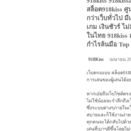
918kiss 918kiss
สล็อต918kiss ศ
กว่าเว็บทั่วไป ม
เกม เงินชัวร์ ไม
ในไทย 918kiss 
กำไรล้นมือ Top
918Kiss
เมษายน 26
เว็บตรงแบบ สล็อต918
การเล่นของผู้เล่นได้อ
หากเอ๋ยถึงเว็บไซต์ตร
ไม่ใช้น้อยจะรำลึกถึงเว
ซึ่งระบบต่างๆภายในเว
สบายและก็ใช้งานง่ายข
ทุกคนจะได้กลับไปด้ว
เล่นที่เบาๆดีขึ้นโดยไม