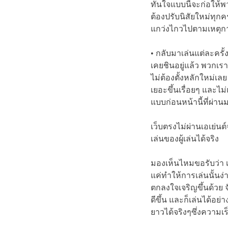
ทันใจแบบนี้จะก่อให้พว
ต้องปรับนิสัยใหม่ทุกค
แกว่งไกวไปตามเหตุกา
• กลับมาเล่นแต่ละครั้ง
เคยชินอยู่แล้ว พวกเ
ไม่ต้องตั้งหลักใหม่เล
เยอะขึ้นเรื่อยๆ และไม่
แบบก่อนหน้านี้ที่ผ่าน
เว็บตรงไม่ผ่านเอเย่น
เล่นของผู้เล่นได้จริง
มองเห็นไหมขอรับว่า เว
แค่ทำให้การเล่นนั้นง่
ตกลงใจเจริญขึ้นด้วย 
ดีขึ้น และก็เล่นได้อย
ยาวได้จริงๆซึ่งความเ