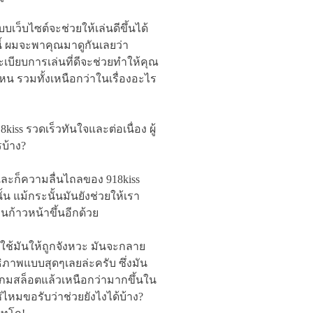
เว็บไซต์จะช่วยให้เล่นดีขึ้นได้
้ ผมจะพาคุณมาดูกันเลยว่า
ะเบียบการเล่นที่ดีจะช่วยทำให้คุณ
หน รวมทั้งเหนือกว่าในเรื่องอะไร
kiss รวดเร็วทันใจและต่อเนื่อง ผู้
รบ้าง?
และก็ความลื่นไถลของ 918kiss
นั้น แม้กระนั้นมันยังช่วยให้เรา
ก้าวหน้าขึ้นอีกด้วย
ก็ใช้มันให้ถูกจังหวะ มันจะกลาย
ทธิภาพแบบสุดๆเลยล่ะครับ ซึ่งมัน
เกมสล็อตแล้วเหนือกว่ามากขึ้นใน
่ไหมขอรับว่าช่วยยังไงได้บ้าง?