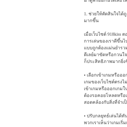
มาดูพร้อมกันได้เลย เ
1. ช่วยให้ตัดสินใจได้
มากขึ้น
เมื่อเว็บไซต์ 918kiss
การเล่นของเราดีขึ้น
แบบถูกต้องแม่นยำรวมท
ดีเลย์มาขัดหรือกวนใ
ก็ประสิทธิภาพมากยิ่ง
• เลือกเข้าเกมหรือออ
เกมของเว็บไซต์ตรงไม
เข้าเกมหรือออกเกมในจ
ต้องรอคอยโหลดหรือเส
สอดคล้องกับสิ่งที่จำเป
• ปรับกลยุทธ์เล่นได้ท
พวกเราเห็นว่าเกมเริ่