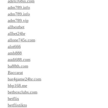
aden168ss.com
adm789.info
adm789.info
adm789.vip
allbestbet
allbet24hr
allone745s.com
alot666
amb888
audi688.com
ba88th.com
Baccarat
bar4game24hr.com
bbp168.me
betboxclubs.com
betflix
betflixtikto