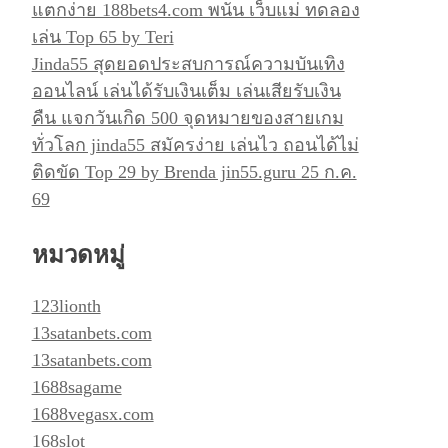
แตกง่าย 188bets4.com พนัน เว็บแม่ ทดลอง
เล่น Top 65 by Teri
Jinda55 สุดยอดประสบการณ์ความบันเทิง
ออนไลน์ เล่นได้รับเงินเต็ม เล่นเสียรับเงิน
คืน แจกวันเกิด 500 จุดหมายของสายเกม
ทั่วโลก jinda55 สมัครง่าย เล่นไว ถอนได้ไม่
ติดขัด Top 29 by Brenda jin55.guru 25 ก.ค.
69
หมวดหมู่
123lionth
13satanbets.com
13satanbets.com
1688sagame
1688vegasx.com
168slot