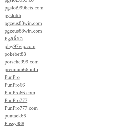
pgslot9999.co
pgslot999bets.com
pgslotth
pgzeus88win.com
pgzeus88win.com
Pgสล็อต
play97vip.com
pokebet88
porsche999.com
premium66.info
PunPro
PunPro66
PunPro66.com
PunPro777
PunPro777.com
puntaek66
Pussy888