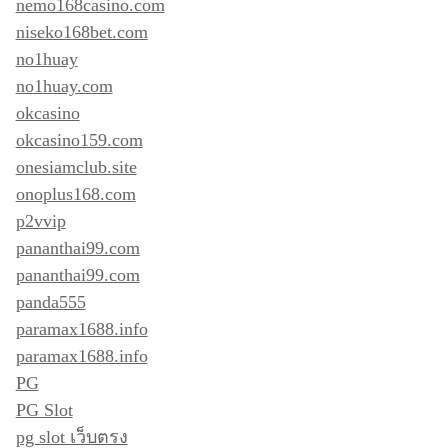
nemo168casino.com
niseko168bet.com
no1huay
no1huay.com
okcasino
okcasino159.com
onesiamclub.site
onoplus168.com
p2vvip
pananthai99.com
pananthai99.com
panda555
paramax1688.info
paramax1688.info
PG
PG Slot
pg slot เว็บตรง