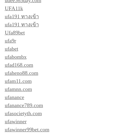
udee365day.com
UFA11k
ufa191 ทางเข้า
ufa191 ทางเข้า
Ufa89bet
ufa9r
ufabet
ufabombx
ufad168.com
ufaheno88.com
ufam11.com
ufamnn.com
ufanance
ufanance789.com
ufasocietyth.com
ufawinner
ufawinner99bet.com