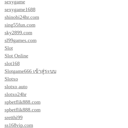
sexygame
sexygame1688
shinobi24hr.com
sing55fun.com
sky2899.com
sl99games.com
Slot
Slot Online
slot168
Slotgame666 เข้าสู่ระบบ
Slotxo
slotxo auto
slotxo24hr
spbetflik888.com
spbetflik888.com
sretthi99
ss168vip.com