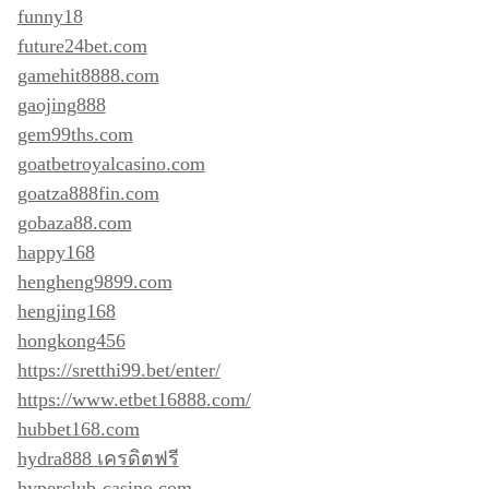
funny18
future24bet.com
gamehit8888.com
gaojing888
gem99ths.com
goatbetroyalcasino.com
goatza888fin.com
gobaza88.com
happy168
hengheng9899.com
hengjing168
hongkong456
https://sretthi99.bet/enter/
https://www.etbet16888.com/
hubbet168.com
hydra888 เครดิตฟรี
hyperclub-casino.com