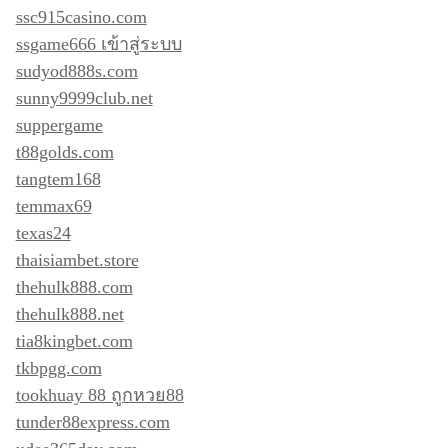
ssc915casino.com
ssgame666 เข้าสู่ระบบ
sudyod888s.com
sunny9999club.net
suppergame
t88golds.com
tangtem168
temmax69
texas24
thaisiambet.store
thehulk888.com
thehulk888.net
tia8kingbet.com
tkbpgg.com
tookhuay 88 ถูกหวย88
tunder88express.com