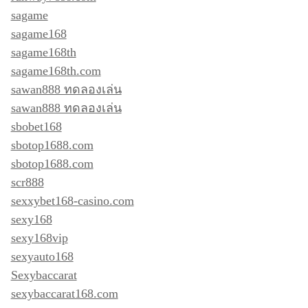
sagame
sagame168
sagame168th
sagame168th.com
sawan888 ทดลองเล่น
sawan888 ทดลองเล่น
sbobet168
sbotop1688.com
sbotop1688.com
scr888
sexxybet168-casino.com
sexy168
sexy168vip
sexyauto168
Sexybaccarat
sexybaccarat168.com