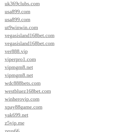
uk369clubs.com
usa899.com
usa899.com
ut9winwin.com
vegasisland168bet.com
vegasisland168bet.com
ver888.vip
viperpro1.com
vipmgm8.net
vipmgm8.net
wdc888bets.com
westbluez168bet.com
winherovip.com
xpay88game.com
yak699.net
z5vip.me
zeus66