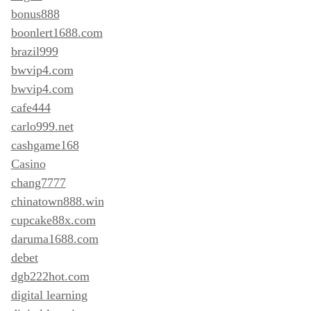
bonus888
boonlert1688.com
brazil999
bwvip4.com
bwvip4.com
cafe444
carlo999.net
cashgame168
Casino
chang7777
chinatown888.win
cupcake88x.com
daruma1688.com
debet
dgb222hot.com
digital learning