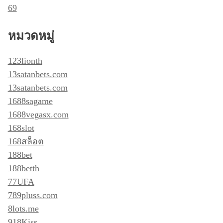
69
หมวดหมู่
123lionth
13satanbets.com
13satanbets.com
1688sagame
1688vegasx.com
168slot
168สล็อต
188bet
188betth
77UFA
789pluss.com
8lots.me
918Kiss