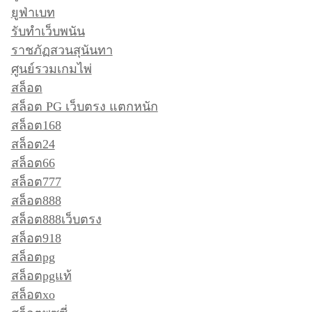
ยูฟ่าเบท
รับทำเว็บพนัน
ราชภัฏสวนสุนันทา
ศูนย์รวมเกมไพ่
สล็อต
สล็อต PG เว็บตรง แตกหนัก
สล็อต168
สล็อต24
สล็อต66
สล็อต777
สล็อต888
สล็อต888เว็บตรง
สล็อต918
สล็อตpg
สล็อตpgแท้
สล็อตxo