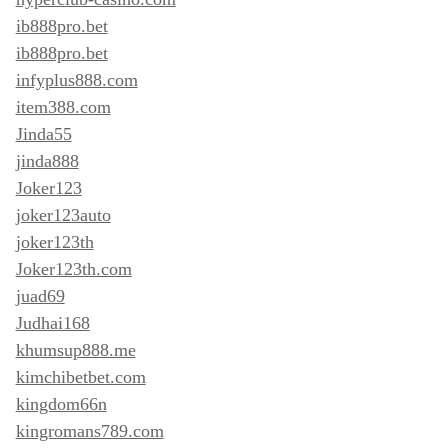
ib888pro.bet
ib888pro.bet
infyplus888.com
item388.com
Jinda55
jinda888
Joker123
joker123auto
joker123th
Joker123th.com
juad69
Judhai168
khumsup888.me
kimchibetbet.com
kingdom66n
kingromans789.com