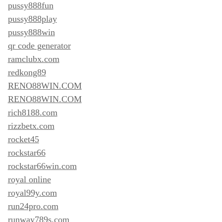
pussy888fun
pussy888play
pussy888win
qr code generator
ramclubx.com
redkong89
RENO88WIN.COM
RENO88WIN.COM
rich8188.com
rizzbetx.com
rocket45
rockstar66
rockstar66win.com
royal online
royal99y.com
run24pro.com
runway789s.com