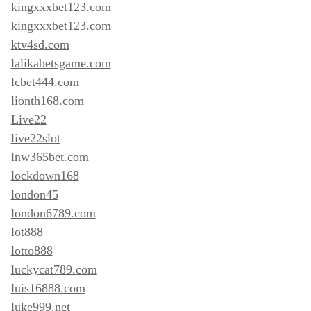
kingxxxbet123.com
kingxxxbet123.com
ktv4sd.com
lalikabetsgame.com
lcbet444.com
lionth168.com
Live22
live22slot
lnw365bet.com
lockdown168
london45
london6789.com
lot888
lotto888
luckycat789.com
luis16888.com
luke999.net