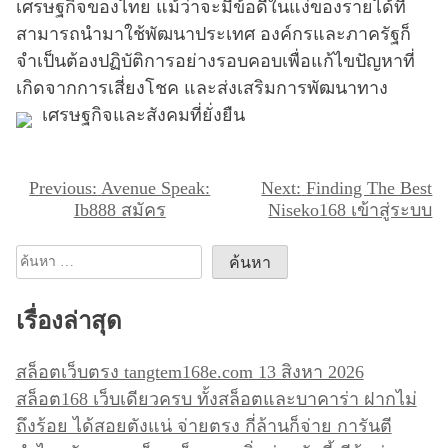
เศรษฐกิจของไทย แม้ว่าจะมีข้อดีในแง่ของรายได้ที่
สามารถนำมาใช้พัฒนาประเทศ องค์กรและภาครัฐก็
จำเป็นต้องปฏิบัติการอย่างรอบคอบเพื่อแก้ไขปัญหาที่
เกิดจากการเสี่ยงโชค และส่งเสริมการพัฒนาทาง
เศรษฐกิจและสังคมที่ยั่งยืน
แ
Previous:
Avenue Speak:
Next:
Finding The Best
Ib888 สมัคร
Niseko168 เข้าสู่ระบบ
น
ะ
ค้นหา
แ
สำหรับ:
น
เรื่องล่าสุด
ว
เ
สล็อตเว็บตรง tangtem168e.com 13 สิงหา 2026
รื่
สล็อต168 เว็บเดียวครบ ทั้งสล็อตและบาคาร่า ฝากไม่
ถึงร้อย ได้สอยตังแน่ จ่ายตรง กี่ล้านก็จ่าย การันตี
อ