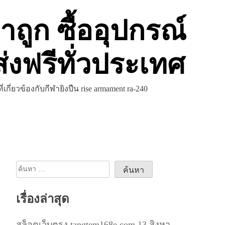
าถูก ซื้ออุปกรณ์
่งฟรีทั่วประเทศ
ี่ยวข้องกับกีฬายิงปืน rise armament ra-240
ค้นหา
สำหรับ:
เรื่องล่าสุด
สล็อตเว็บตรง tangtem168e.com 13 สิงหา