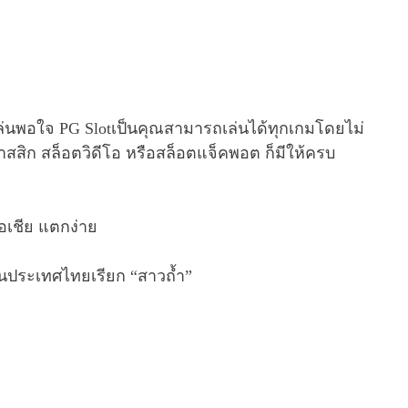
ผู้เล่นพอใจ PG Slotเป็นคุณสามารถเล่นได้ทุกเกมโดยไม่
สิก สล็อตวิดีโอ หรือสล็อตแจ็คพอต ก็มีให้ครบ
อเชีย แตกง่าย
ี่คนประเทศไทยเรียก “สาวถ้ำ”