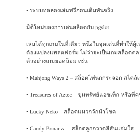
• ระบบทดลองเล่นฟรีก่อนเดิมพันจริง
มิติใหม่ของการเล่นสล็อตกับ pgslot
เล่นได้ทุกเกมในที่เดียว หนึ่งในจุดเด่นที่ทำให้
ต้องแปลงแพลตฟอร์ม ไม่ว่าจะเป็นเกมสล็อตคลาส
ตัวอย่างเกมยอดนิยม เช่น
• Mahjong Ways 2 – สล็อตไพ่นกกระจอก สไตล์เ
• Treasures of Aztec – ขุมทรัพย์แอซเท็ก หรือท
• Lucky Neko – สล็อตแมวกวักนำโชค
• Candy Bonanza – สล็อตลูกกวาดสีสันแจ่มใส