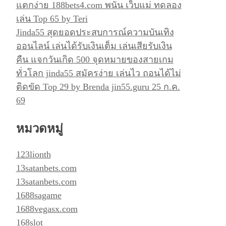
แตกง่าย 188bets4.com พนัน เว็บแม่ ทดลอง
เล่น Top 65 by Teri
Jinda55 สุดยอดประสบการณ์ความบันเทิง
ออนไลน์ เล่นได้รับเงินเต็ม เล่นเสียรับเงิน
คืน แจกวันเกิด 500 จุดหมายของสายเกม
ทั่วโลก jinda55 สมัครง่าย เล่นไว ถอนได้ไม่
ติดขัด Top 29 by Brenda jin55.guru 25 ก.ค.
69
หมวดหมู่
123lionth
13satanbets.com
13satanbets.com
1688sagame
1688vegasx.com
168slot