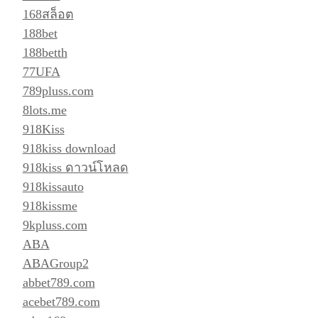
168สล็อต
188bet
188betth
77UFA
789pluss.com
8lots.me
918Kiss
918kiss download
918kiss ดาวน์โหลด
918kissauto
918kissme
9kpluss.com
ABA
ABAGroup2
abbet789.com
acebet789.com