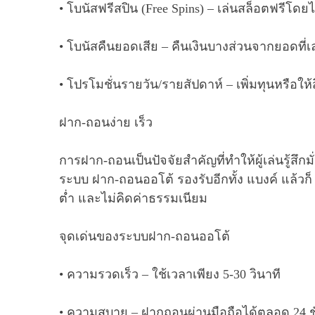
• โบนัสฟรีสปิน (Free Spins) – เล่นสล็อตฟรีโดยไ
• โบนัสคืนยอดเสีย – คืนเงินบางส่วนจากยอดที่เล
• โปรโมชั่นรายวัน/รายสัปดาห์ – เพิ่มทุนหรือให้ส
ฝาก-ถอนง่าย เร็ว
การฝาก-ถอนเป็นปัจจัยสำคัญที่ทำให้ผู้เล่นรู้สึกม
ระบบ ฝาก-ถอนออโต้ รองรับอีกทั้ง แบงค์ แล้วก็ T
ต่ำ และไม่คิดค่าธรรมเนียม
จุดเด่นของระบบฝาก-ถอนออโต้
• ความรวดเร็ว – ใช้เวลาเพียง 5-30 วินาที
• ความสบาย – ฝากถอนผ่านมือถือได้ตลอด 24 ช