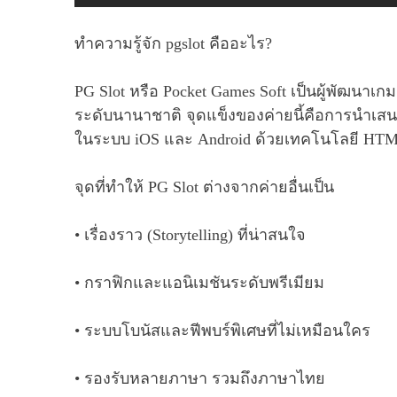
ทำความรู้จัก pgslot คืออะไร?
PG Slot หรือ Pocket Games Soft เป็นผู้พัฒนาเกมค
ระดับนานาชาติ จุดแข็งของค่ายนี้คือการนำเสนอ
ในระบบ iOS และ Android ด้วยเทคโนโลยี HTML
จุดที่ทำให้ PG Slot ต่างจากค่ายอื่นเป็น
• เรื่องราว (Storytelling) ที่น่าสนใจ
• กราฟิกและแอนิเมชันระดับพรีเมียม
• ระบบโบนัสและฟีพบร์พิเศษที่ไม่เหมือนใคร
• รองรับหลายภาษา รวมถึงภาษาไทย