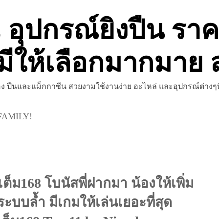
 อุปกรณ์ยิงปืน ราค
 มีให้เลือกมากมาย ส
ซอง ปืนและแม็กกาซีน สวยงามใช้งานง่าย อะไหล่ และอุปกรณ์ต่างๆที่เก
FAMILY!
เต็ม168 โบนัสพี่ฝากมา น้องให้เพิ่ม
ระบบล้ำ มีเกมให้เล่นเยอะที่สุด