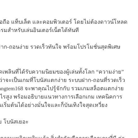
์มือถือ แท็บเล็ต และคอมพิวเตอร์ โดยไม่ต้องดาวน์โหลด
มสำหรับเล่นอินเตอร์เน็ตได้ทันที
าก-ถอนง่าย รวดเร็วทันใจ พร้อมโปรโมชั่นสุดพิเศษ
พลินที่ได้รับความนิยมของผู้เล่นทั้งโลก “ความง่าย”
ไม่ว่าจะเป็นเกมที่โบนัสแตกง่าย ระบบฝาก-ถอนที่รวดเร็ว
tangtem168 จะพาคุณไปรู้จักกับ รวมเกมสล็อตแตกง่าย
ำไรสูง พร้อมอธิบายแนวทางการเลือกเกม เทคนิคการ
คุณเริ่มต้นได้อย่างมั่นใจและก็บันเทิงใจสุดเหวี่ยง
ย โบนัสเยอะ