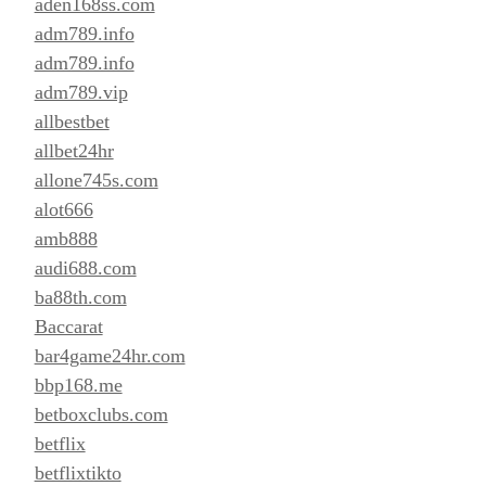
aden168ss.com
adm789.info
adm789.info
adm789.vip
allbestbet
allbet24hr
allone745s.com
alot666
amb888
audi688.com
ba88th.com
Baccarat
bar4game24hr.com
bbp168.me
betboxclubs.com
betflix
betflixtikto