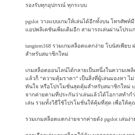
รองรับทุกอุปกรณ์ ทุกระบบ
pgslot วางแบบเกมให้เล่นได้อีกทั้งบน โทรศัพท
แอปพลิเคชันเพิ่มเติมอีก สามารถเล่นผ่านโปรแกร
tangtem168 รวมเกมสล็อตแตกง่าย โบนัสเพียบ ฝ
สำหรับสมาชิกใหม่
เกมสล็อตออนไลน์ได้กลายเป็นหนึ่งในความเพลิดเ
แล้วก็ “ความคุ้มราคา” เป็นสิ่งที่ผู้เล่นมองหา 
ทันใจ หรือโปรโมชั่นสุดคุ้มสำหรับสมาชิกใหม่ 
จากค่ายตามที่ประกันว่าเล่นแล้วได้โอกาสทำก
เล่น รวมทั้งวิธีใช้โปรโมชั่นให้คุ้มที่สุด เพื่อให้
รวมเกมสล็อตแตกง่ายจากค่ายดัง pgslot เล่นง่า