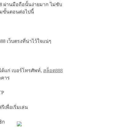
 ผ่านมือถือนั้นง่ายมาก ไม่ซับ
ามขั้นตอนต่อไปนี้
888 เว็บตรงที่น่าไว้ใจแน่ๆ
ด้แก่ เบอร์โทรศัพท์,
สล็อต888
นาคาร
TP
เพื่อเริ่มเล่น
ชิก