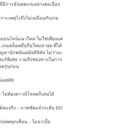
ที่มีการอัปเดตเกมอย่างต่อเนื่อง
เพราะเหตุไรถึงไม่เหมือนกับเกม
ออนไลน์แนวใหม่ ไม่ใช่เพียงแค่
 เกมสล็อตมือถือใหม่ล่าสุด ที่ได้
หานักพนันสมัยดิจิทัล ไม่ว่าจะ
ีพบร์พิเศษ รวมถึงช่องทางในการ
อตรุ่นก่อน
็อต888
– ไม่ต้องดาวน์โหลดก็เล่นได้
ต์สมจริง – ภาพชัดแจ๋วระดับ HD
ปเดตทุกเดือน – ไม่น่าเบื่อ