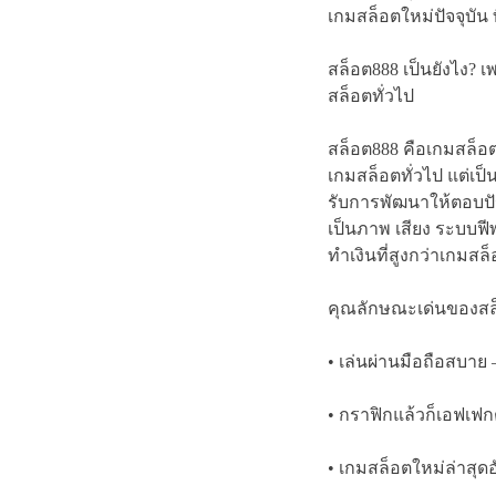
เกมสล็อตใหม่ปัจจุบัน 
สล็อต888 เป็นยังไง? 
สล็อตทั่วไป
สล็อต888 คือเกมสล็อต
เกมสล็อตทั่วไป แต่เป็น
รับการพัฒนาให้ตอบปัญ
เป็นภาพ เสียง ระบบฟ
ทำเงินที่สูงกว่าเกมสล็
คุณลักษณะเด่นของสล
• เล่นผ่านมือถือสบาย 
• กราฟิกแล้วก็เอฟเฟก
• เกมสล็อตใหม่ล่าสุดอั