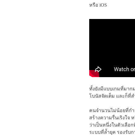
หรือ iOS
ทั้งยังมีแบบเกมที่มา
โบนัสจัดเต็ม และก็ที่ส
คนจำนวนไม่น้อยที่กำ
สร้างความรื่นเริงใจ 
ว่าเป็นหนึ่งในตัวเลือก
ระบบที่ล้ำยุค รองรับการ