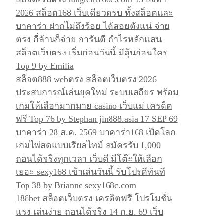
2026 สล็อต168 เว็บเดียวครบ ทั้งสล็อตและ
บาคาร่า ฝากไม่ถึงร้อย ได้สอยตังแน่ จ่าย
ตรง กี่ล้านก็จ่าย การันตี กำไรหลักแสน
สล็อตเว็บตรง เริ่มก่อนวันนี้ มีลุ้นก่อนใคร
Top 9 by Emilia
สล็อต888 webตรง สล็อตเว็บตรง 2026
ประสบการณ์เล่นยุคใหม่ ระบบเสถียร พร้อม
เกมให้เลือกมากมาย casino เว็บแม่ เครดิต
ฟรี Top 76 by Stephan jin888.asia 17 SEP 69
บาคาร่า 28 ส.ค. 2569 บาคาร่า168 เปิดโลก
เกมไพ่สดแบบเรียลไทม์ สมัครรับ 1,000
ถอนได้จริงทุกเวลา เว็บดี มีโต๊ะให้เลือก
เยอะ sexy168 เข้าเล่นวันนี้ รับโปรดีทันที
Top 38 by Brianne sexy168c.com
188bet สล็อตเว็บตรง เครดิตฟรี โปรโมชั่น
แรง เล่นง่าย ถอนได้จริง 14 ก.ย. 69 เว็บ