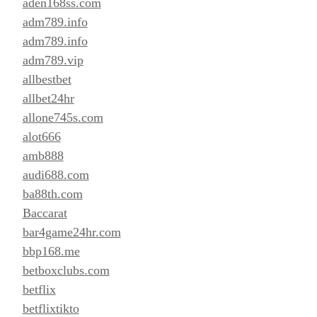
aden168ss.com
adm789.info
adm789.info
adm789.vip
allbestbet
allbet24hr
allone745s.com
alot666
amb888
audi688.com
ba88th.com
Baccarat
bar4game24hr.com
bbp168.me
betboxclubs.com
betflix
betflixtikto