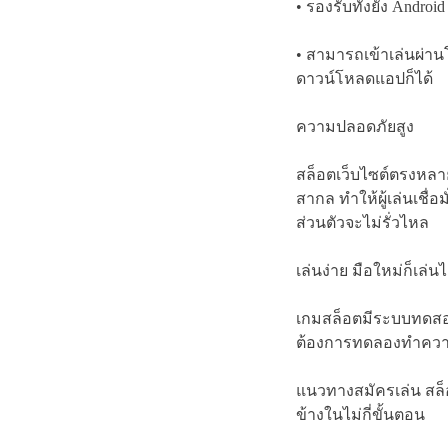
• รองรับทั้งยัง Androi
• สามารถเข้าเล่นผ่า
ดาวน์โหลดแอปก็ได้
ความปลอดภัยสูง
สล็อตเว็บไซต์ตรงหลา
สากล ทำให้ผู้เล่นเชื่อ
ส่วนตัวจะไม่รั่วไหล
เล่นง่าย มือใหม่ก็เล่นไ
เกมสล็อตมีระบบทดสอบ
ต้องการทดลองทำความ
แนวทางสมัครเล่น สล็
ข้างในไม่กี่ขั้นตอน