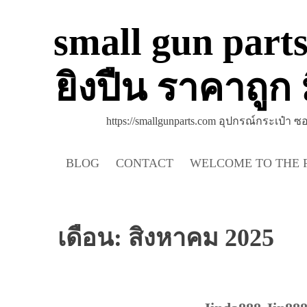
Skip
to
small gun parts
content
ยิงปืน ราคาถูก
https://smallgunparts.com อุปกรณ์กระเป๋า 
BLOG
CONTACT
WELCOME TO THE 
เดือน:
สิงหาคม 2025