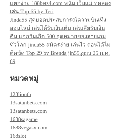
แตกง่าย 188bets4.com พนัน เว็บแม่ ทดลอง
เล่น Top 65 by Teri
Jinda55 สุดยอดประสบการณ์ความบันเทิง
ออนไลน์ เล่นได้รับเงินเต็ม เล่นเสียรับเงิน
คืน แจกวันเกิด 500 จุดหมายของสายเกม
ทั่วโลก jinda55 สมัครง่าย เล่นไว ถอนได้ไม่
ติดขัด Top 29 by Brenda jin55.guru 25 ก.ค.
69
หมวดหมู่
123lionth
13satanbets.com
13satanbets.com
1688sagame
1688vegasx.com
168slot