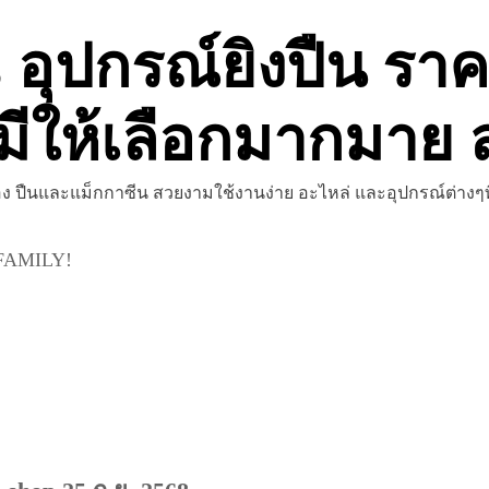
 อุปกรณ์ยิงปืน ราค
 มีให้เลือกมากมาย ส
ซอง ปืนและแม็กกาซีน สวยงามใช้งานง่าย อะไหล่ และอุปกรณ์ต่างๆที่เก
FAMILY!