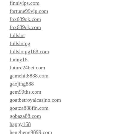
finnivips.com
fortune99vip.com
fox689ok.com
fox689ok.com
fullslot
fullslotpg
fullslotpg168.com
funny18
future24bet.com
gamehit8888.com
gaojing888
gem99ths.com
goatbetroyalcasino.com
goatza888fin.com
gobaza88.com
happy168
hengheng9899.com