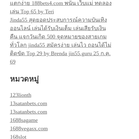
แตกง่าย 188bets4.com พนัน เว็บแม่ ทดลอง
เล่น Top 65 by Teri
Jinda55 สุดยอดประสบการณ์ความบันเทิง
ออนไลน์ เล่นได้รับเงินเต็ม เล่นเสียรับเงิน
คืน แจกวันเกิด 500 จุดหมายของสายเกม
ทั่วโลก jinda55 สมัครง่าย เล่นไว ถอนได้ไม่
ติดขัด Top 29 by Brenda jin55.guru 25 ก.ค.
69
หมวดหมู่
123lionth
13satanbets.com
13satanbets.com
1688sagame
1688vegasx.com
168slot