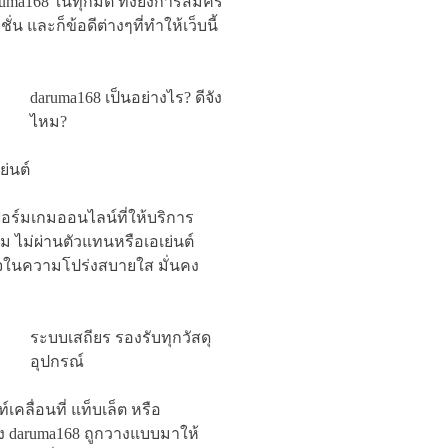
uma168 ในทุกมิติ ทั้งยังการสมัคร
่น และก็ข้อดีต่างๆที่ทำให้เว็บนี้
daruma168 เป็นอย่างไร? ดีจัง
ไหม?
ย่นต์
อร์มเกมออนไลน์ที่ให้บริการ
 ไม่ผ่านตัวแทนหรือเอเย่นต์
่นใจในความโปร่งสบายใส มั่นคง
ระบบเสถียร รองรับทุกวัสดุ
อุปกรณ์
เคลื่อนที่ แท็บเล็ต หรือ
 daruma168 ถูกวางแบบมาให้