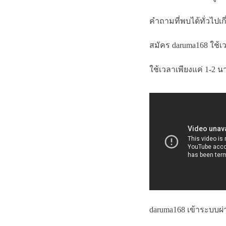
คำถามที่พบได้ทั่วไปเก
สมัคร daruma168 ใช้เว
ใช้เวลาเพียงแค่ 1-2 นา
daruma168 เข้าระบบผ่