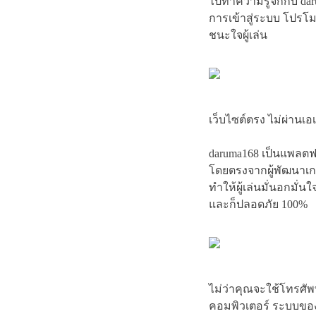
ไปทำความรู้จักกับ dar
การเข้าสู่ระบบ โปรโมชั
ชนะใจผู้เล่น
เว็บไซต์ตรง ไม่ผ่านเอเ
daruma168 เป็นแพลตฟ
โดยตรงจากผู้พัฒนาเกม
ทำให้ผู้เล่นมั่นอกมั
และก็ปลอดภัย 100%
ไม่ว่าคุณจะใช้โทรศัพท์
คอมพิวเตอร์ ระบบของ