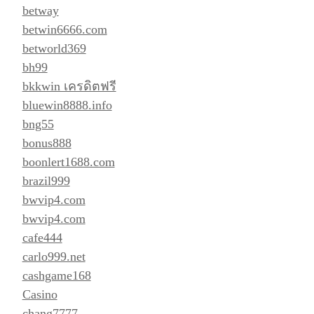
betway
betwin6666.com
betworld369
bh99
bkkwin เครดิตฟรี
bluewin8888.info
bng55
bonus888
boonlert1688.com
brazil999
bwvip4.com
bwvip4.com
cafe444
carlo999.net
cashgame168
Casino
chang7777