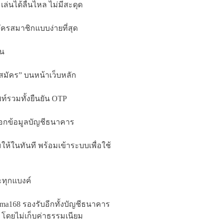
เล่นได้ลื่นไหล ไม่มีสะดุด
ัครสมาชิกแบบง่ายที่สุด
อน
สมัคร” บนหน้าเว็บหลัก
์รวมทั้งยืนยัน OTP
กรอกข้อมูลบัญชีธนาคาร
ให้ในทันที พร้อมเข้าระบบเพื่อใช้
ะทุกแบงค์
ma168 รองรับอีกทั้งบัญชีธนาคาร
 โดยไม่เก็บค่าธรรมเนียม