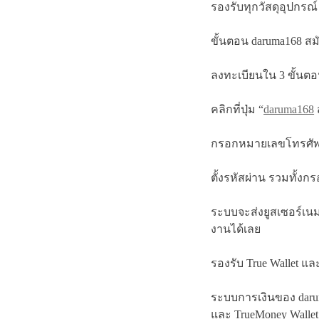
รองรับทุกวัสดุอุปกรณ์ 
ขั้นตอน daruma168 สม
ลงทะเบียนใน 3 ขั้นต
คลิกที่ปุ่ม “
daruma168
กรอกหมายเลขโทรศัพท
ตั้งรหัสผ่าน รวมทั้ง
ระบบจะส่งยูสเซอร์เนม
งานได้เลย
รองรับ True Wallet แล
ระบบการเงินของ daru
และ TrueMoney Wallet