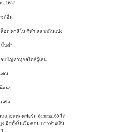
uma168?
ซต์อื่น
ล็อต คาสิโน กีฬา สลากกินแบ่ง
ั้นต่ำ
บปัญหาทุกสไตล์ผู้เล่น
งแดน
นีแน่ๆ
นจริง
งในหลายแพลตฟอร์ม daruma168 ได้
อีกทั้งในเรื่องเกม การจ่ายเงิน
้า