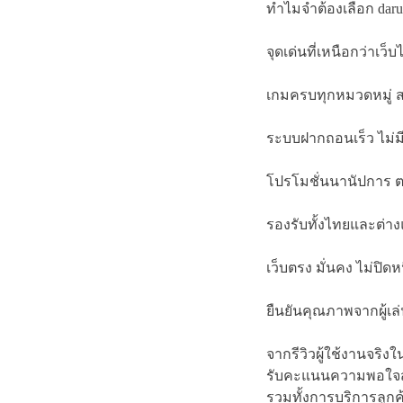
ทำไมจำต้องเลือก dar
จุดเด่นที่เหนือกว่าเว็บไ
เกมครบทุกหมวดหมู่ ส
ระบบฝากถอนเร็ว ไม่มีข
โปรโมชั่นนานัปการ ตอ
รองรับทั้งไทยและต่า
เว็บตรง มั่นคง ไม่ปิดห
ยืนยันคุณภาพจากผู้เล่
จากรีวิวผู้ใช้งานจริ
รับคะแนนความพอใจสูง 
รวมทั้งการบริการลูกค