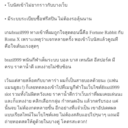
• โบนัสเข้าไม่ยากราวกับบางเว็บ
• มีระบบระเบียบซื้อฟรีสปิน ไม่ต้องรอลุ้นนาน
เกมbrazil999 ทางเข้าที่ผมถูกใจสุดตอนนี้คือ Fortune Rabbit กับ
Roma X เพราะเหตุว่าแจกหลายครั้ง พอเข้าโบนัสแล้วคูณที
คือใจเต้นแรงสุดๆ
brazil999 พนันกีฬาเต็มระบบ บอล บาส เทนนิส อีสปอร์ต มี
ครบ ราคาน้ำดี แทงง่ายไม่ซับซ้อน
เว้นแต่สายสล็อตกับบาคาร่า ผมก็เป็นสายบอลด้วยนะ (แฟน
แมนยูฮะ!) ก็เลยทดลองเข้าไปที่เมนูกีฬาในเว็บไซต์Brazil999
slot รวมทั้งไม่ผิดหวังเลย ราคาน้ำดีกว่าเว็บเก่าที่ผมเคยเล่นนะ
และก็แทงง่าย คลิกเลือกกลุ่ม กำหนดเงิน แล้วกดรับรอง แค่
นั้นจบ ไม่ต้องกดหลายขั้น อีกอย่างที่แจ๋วเป็น เขาอัปเดตผล
แบบเรียลไทม์ในเว็บไซต์เลย ไม่ต้องสลับแอปไปๆมาๆ แถมมี
ถ่ายทอดสดให้ดูด้วยในบางคู่ โคตรสะดวก!