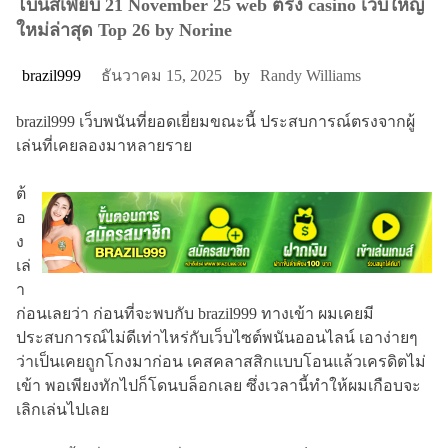
โบนัสเพียบ 21 November 25 web ตรง casino เว็บใหญ่
ใหม่ล่าสุด Top 26 by Norine
brazil999
ธันวาคม 15, 2025
by
Randy Williams
brazil999 เว็บพนันที่ยอดเยี่ยมขณะนี้ ประสบการณ์ตรงจากผู้
เล่นที่เคยลองมาหลายราย
ต้
อ
ง
เล่
า
ก่อนเลยว่า ก่อนที่จะพบกับ brazil999 ทางเข้า ผมเคยมี
ประสบการณ์ไม่ดีเท่าไหร่กับเว็บไซต์พนันออนไลน์ เอาง่ายๆ
ว่าเป็นเคยถูกโกงมาก่อน เคสคลาสสิกแบบโอนแล้วเครดิตไม่
เข้า พอเพียงทักไปก็โดนบล็อกเลย ซึ่งเวลานี้ทำให้ผมเกือบจะ
เลิกเล่นไปเลย