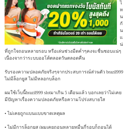
ไ
ห
น
กั
น
แ
น่
ที่ถูกใจถอนหลายรอบ หรือเล่นช่วงมืดค่ำๆคงจะชื่นชอบแน่ๆ
เนื่องจากว่าระบบออโต้ตลอดวันตลอดคืน
รับรองความปลอดภัยจริงๆจากประสบการณ์ส่วนตัว brazil999
ไม่มีล็อกยูส ไม่มีหลอกบล็อก
ผมใช้เว็บนี้brazil999 slotมาเกิน 5 เดือนแล้ว บอกเลยว่าไม่เคย
มีปัญหาเรื่องความปลอดภัยหรือความโปร่งสบายใส
• ไม่เคยถูกแบนแบบขาดเหตุผล
• ไม่มีการล็อกยูส (ผมเคยถอนหลายหมื่นกี่รอบก็ถอนได้