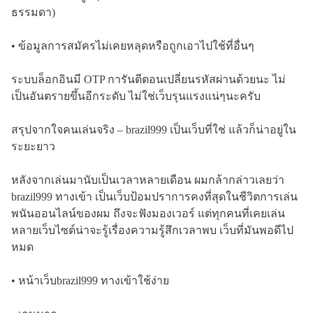
ธรรมดา)
• ข้อมูลการสมัครไม่เคยหลุดหรือถูกเอาไปใช้ที่อื่นๆ
ระบบล็อกอินมี OTP การันตีตอนเปลี่ยนรหัสผ่านด้วยนะ ไม่
เป็นอันตรายขึ้นอีกระดับ ไม่ใช่เว็บรุนแรงแน่ๆนะครับ
สรุปจากใจคนเล่นจริง – brazil999 เป็นเว็บที่ใช่ แล้วก็น่าอยู่ใน
ระยะยาว
หลังจากเล่นมานับเป็นเวลาหลายเดือน ผมกล้ากล่าวเลยว่า
brazil999 ทางเข้า เป็นเว็บป้อมปราการคงที่สุดในชีวิตการเล่น
พนันออนไลน์ของผม ถึงจะฟังมองเวอร์ แต่ทุกคนที่เคยเล่น
หลายเว็บไซต์น่าจะรู้เรื่องความรู้สึกเวลาพบ เว็บที่มันพอดีไป
หมด
• หน้าเว็บbrazil999 ทางเข้าใช้ง่าย