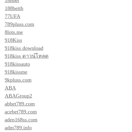
188bet
188betth
77UFA
789pluss.com
8lots.me
918Kiss
918kiss download
918kiss ดาวน์โหลด
918kissauto
918kissme
9kpluss.com
ABA
ABAGroup2
abbet789.com
acebet789.com
aden168ss.com
adm789.info