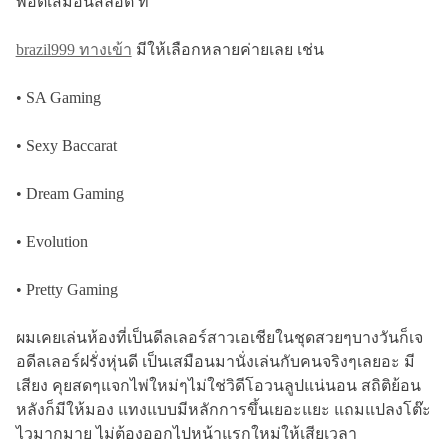
พอตเสมือนสล็อต ที่
brazil999 ทางเข้า
มีให้เลือกหลายค่ายเลย เช่น
• SA Gaming
• Sexy Baccarat
• Dream Gaming
• Evolution
• Pretty Gaming
ผมเคยเล่นห้องที่เป็นดีลเลอร์สาวเอเชียในชุดสวยๆบางวันก็เจ
อดีลเลอร์ฝรั่งหุ่นดี เป็นเสมือนมานั่งเล่นกับคนจริงๆเลยอะ มี
เสียง คุยสดๆแจกไพ่ใหม่ๆไม่ใช่วิดีโอวนลูปแน่นอน สถิติย้อน
หลังก็มีให้มอง แทงแบบมีหลักการขึ้นเยอะแยะ แถมแปลงโต๊ะ
ไวมากมาย ไม่ต้องออกไปหน้าแรกใหม่ให้เสียเวลา