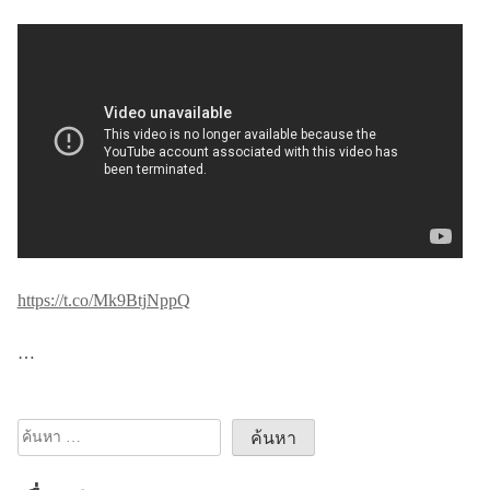
https://t.co/Mk9BtjNppQ
…
ค้นหา
สำหรับ: