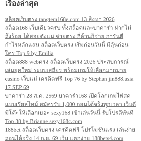
เรื่องล่าสุด
สล็อตเว็บตรง tangtem168e.com 13 สิงหา 2026
สล็อต168 เว็บเดียวครบ ทั้งสล็อตและบาคาร่า ฝากไม่
ถึงร้อย ได้สอยตังแน่ จ่ายตรง กี่ล้านก็จ่าย การันตี
กำไรหลักแสน สล็อตเว็บตรง เริ่มก่อนวันนี้ มีลุ้นก่อน
ใคร Top 9 by Emilia
สล็อต888 webตรง สล็อตเว็บตรง 2026 ประสบการณ์
เล่นยุคใหม่ ระบบเสถียร พร้อมเกมให้เลือกมากมาย
casino เว็บแม่ เครดิตฟรี Top 76 by Stephan jin888.asia
17 SEP 69
บาคาร่า 28 ส.ค. 2569 บาคาร่า168 เปิดโลกเกมไพ่สด
แบบเรียลไทม์ สมัครรับ 1,000 ถอนได้จริงทุกเวลา เว็บดี
มีโต๊ะให้เลือกเยอะ sexy168 เข้าเล่นวันนี้ รับโปรดีทันที
Top 38 by Brianne sexy168c.com
188bet สล็อตเว็บตรง เครดิตฟรี โปรโมชั่นแรง เล่นง่าย
ถอนได้จริง 14 ก.ย. 69 เว็บ แตกง่าย 188bets4.com