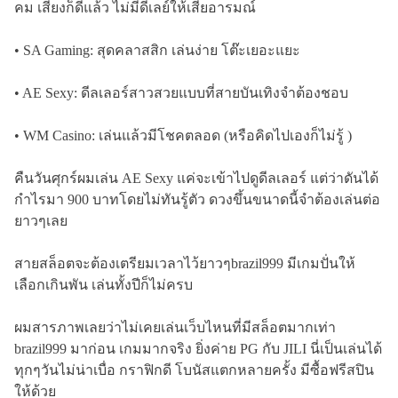
คม เสียงก็ดีแล้ว ไม่มีดีเลย์ให้เสียอารมณ์
• SA Gaming: สุดคลาสสิก เล่นง่าย โต๊ะเยอะแยะ
• AE Sexy: ดีลเลอร์สาวสวยแบบที่สายบันเทิงจำต้องชอบ
• WM Casino: เล่นแล้วมีโชคตลอด (หรือคิดไปเองก็ไม่รู้ )
คืนวันศุกร์ผมเล่น AE Sexy แค่จะเข้าไปดูดีลเลอร์ แต่ว่าดันได้
กำไรมา 900 บาทโดยไม่ทันรู้ตัว ดวงขึ้นขนาดนี้จำต้องเล่นต่อ
ยาวๆเลย
สายสล็อตจะต้องเตรียมเวลาไว้ยาวๆbrazil999 มีเกมปั่นให้
เลือกเกินพัน เล่นทั้งปีก็ไม่ครบ
ผมสารภาพเลยว่าไม่เคยเล่นเว็บไหนที่มีสล็อตมากเท่า
brazil999 มาก่อน เกมมากจริง ยิ่งค่าย PG กับ JILI นี่เป็นเล่นได้
ทุกๆวันไม่น่าเบื่อ กราฟิกดี โบนัสแตกหลายครั้ง มีซื้อฟรีสปิน
ให้ด้วย