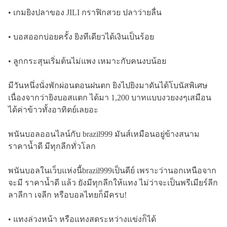
• เกมยิงปลาของ JILI กราฟิกสวย ปลาว่ายลื่น
• บอสออกบ่อยครั้ง ยิงทีเดียวได้เงินเป็นร้อย
• ลูกกระสุนเริ่มต้นไม่แพง เหมาะกับคนงบน้อย
มีวันหนึ่งนั่งพักผ่อนตอนฝนตก ยิงไปยิงมาดันได้โบนัสพิเศษ
เนื่องจากว่ายิงบอสแตก ได้มา 1,200 บาทแบบงวยงงๆเสมือน
ได้ค่าข้าวทั้งอาทิตย์เลยอะ
พนันบอลออนไลน์กับ brazil999 มันส์เหมือนอยู่ข้างสนาม
ราคาน้ำดี มีทุกลีกทั่วโลก
พนันบอลในเว็บแห่งนี้brazil999เป็นดีย์ เพราะว่านอกเหนือจาก
จะมี ราคาน้ำดี แล้ว ยังมีทุกลีกให้แทง ไม่ว่าจะเป็นพรีเมียร์ลีก
ลาลีกา เจลีก หรือบอลไทยก็มีครบ!
• แทงล่วงหน้า หรือแทงสดระหว่างแข่งก็ได้