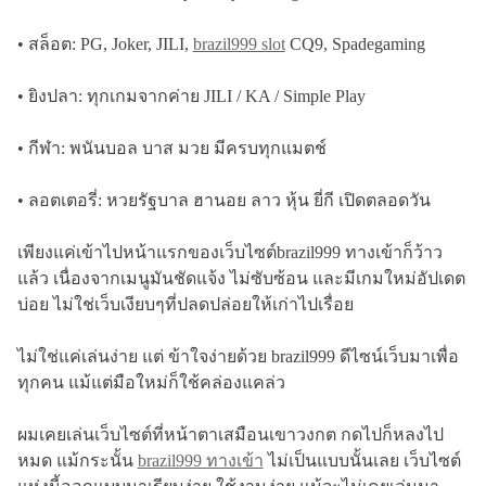
• สล็อต: PG, Joker, JILI,
brazil999 slot
CQ9, Spadegaming
• ยิงปลา: ทุกเกมจากค่าย JILI / KA / Simple Play
• กีฬา: พนันบอล บาส มวย มีครบทุกแมตช์
• ลอตเตอรี่: หวยรัฐบาล ฮานอย ลาว หุ้น ยี่กี เปิดตลอดวัน
เพียงแค่เข้าไปหน้าแรกของเว็บไซต์brazil999 ทางเข้าก็ว้าว
แล้ว เนื่องจากเมนูมันชัดแจ้ง ไม่ซับซ้อน และมีเกมใหม่อัปเดต
บ่อย ไม่ใช่เว็บเงียบๆที่ปลดปล่อยให้เก่าไปเรื่อย
ไม่ใช่แค่เล่นง่าย แต่ ข้าใจง่ายด้วย brazil999 ดีไซน์เว็บมาเพื่อ
ทุกคน แม้แต่มือใหม่ก็ใช้คล่องแคล่ว
ผมเคยเล่นเว็บไซต์ที่หน้าตาเสมือนเขาวงกต กดไปก็หลงไป
หมด แม้กระนั้น
brazil999 ทางเข้า
ไม่เป็นแบบนั้นเลย เว็บไซต์