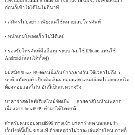
แห่งนี้ออกแบบมาเรียบง่าย ใช้งานง่าย แม้จะไม่เคยเล่นมา
ก่อนก็เข้าใจได้ในไม่กี่นาที
• สมัครไม่ยุ่งยาก เพียงแค่ใช้หมายเลขโทรศัพท์
• หน้าเกมโหลดเร็ว ไม่มีดีเลย์
• รองรับโทรศัพท์มือถือทุกระบบ (ผมใช้ iPhone แฟนใช้
Android ก็เล่นได้ทั้งคู่)
ผมสมัครbrazil999ตอนนั่งกินข้าวกลางวัน ใช้เวลาไม่ถึง 5
นาที สมัครเสร็จปุ๊บเติมเงินผ่านวอเลท เล่นสล็อตได้เลยแบบไม่
ต้องคอยแอดไม่น อันนี้เป็นสะดวกจริง
บาคาร่าสดไลฟ์เรียลไทม์ชัดเป๊ะ — สายคาสิโนห้ามพลาด
เนื่องจาก brazil999 ทำมาได้โคตรดี
สำหรับคนชอบbrazil999 ทางเข้า บาคาร่าสด บอกเลยว่า
เว็บไซต์นี้เป็น ของแท้ ด้วยเหตุว่าไม่ว่าจะเล่นค่ายไหน ภาพก็