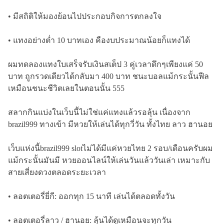
• มีสถิติให้มองย้อนไปประกอบกิจการตกลงใจ
• แทงอย่างต่ำ 10 บาทเอง คืองบประมาณน้อยก็แทงได้
ผมทดลองแทงใบเสร็จรับเงินสเต็ป 3 คู่เวลาดึกๆเพียงแค่ 50
บาท ถูกรวดเดียวได้กลับมา 400 บาท ชนะบอลแม้กระนั้นฟีล
เหมือนชนะชีวิตเลยในตอนนั้น 555
สลากกินแบ่งในเว็บนี้ไม่ใช่แค่แทงแล้วรอลุ้น เนื่องจาก
brazil999 ทางเข้า มีหวยให้เล่นได้ทุกวี่วัน ทั้งไทย ลาว ฮานอย
เว็บแห่งนี้brazil999 slotไม่ได้มีแค่หวยไทย 2 รอบ/เดือนครับผม
แม้กระนั้นมันมี หวยออนไลน์ให้เล่นวันแล้ววันเล่า เหมาะกับ
สายเสี่ยงดวงตลอดระยะเวลา
• ลอตเตอรี่ยี่กี: ออกทุก 15 นาที เล่นได้ตลอดทั้งวัน
• ลอตเตอรี่ลาว / ฮานอย: ลุ้นได้ดูเหมือนจะทุกวัน