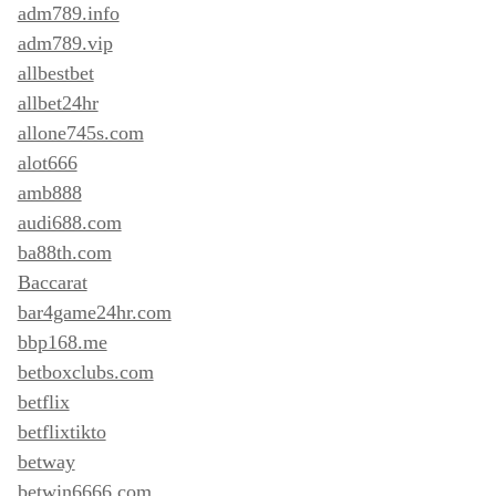
adm789.info
adm789.vip
allbestbet
allbet24hr
allone745s.com
alot666
amb888
audi688.com
ba88th.com
Baccarat
bar4game24hr.com
bbp168.me
betboxclubs.com
betflix
betflixtikto
betway
betwin6666.com