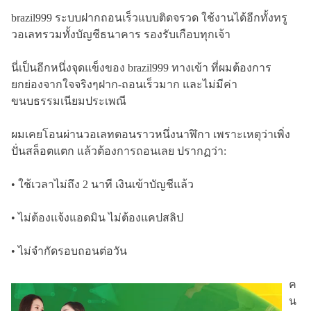
brazil999 ระบบฝากถอนเร็วแบบติดจรวด ใช้งานได้อีกทั้งทรู
วอเลทรวมทั้งบัญชีธนาคาร รองรับเกือบทุกเจ้า
นี่เป็นอีกหนึ่งจุดแข็งของ brazil999 ทางเข้า ที่ผมต้องการ
ยกย่องจากใจจริงๆฝาก-ถอนเร็วมาก และไม่มีค่า
ขนบธรรมเนียมประเพณี
ผมเคยโอนผ่านวอเลทตอนราวหนึ่งนาฬิกา เพราะเหตุว่าเพิ่ง
ปั่นสล็อตแตก แล้วต้องการถอนเลย ปรากฏว่า:
• ใช้เวลาไม่ถึง 2 นาที เงินเข้าบัญชีแล้ว
• ไม่ต้องแจ้งแอดมิน ไม่ต้องแคปสลิป
• ไม่จำกัดรอบถอนต่อวัน
ค
น