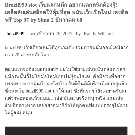
Brazil999 slot เว็บแจกหนัก อยากแตกหนักต้องรู้!
เคล็ดลับเล่นสล็อตให้คุ้มที่สุด พนัน เว็บเปิดใหม่ เครดิต
ฟรี Top 97 by Sima 2 ธันวาคม 68
brazil999
พฤศจิกายน 26, 2025
by
Randy Williams
brazil999 เว็บเดียวเล่นได้ทุกเกมดัง รวมการพนันออนไลน์จาก
กว่า 20 ค่ายระดับโลก
ตอนแรกจะต้องบอกเลยว่า ผมไม่ใช่สายเล่นพนันตลอดเวลา
แม้กระนั้นก็ไม่ใช่มือใหม่แบบไม่รู้อะไรเลย คือมีช่วงที่อยาก
บรรเทา อยากลุ้นบ้างอะไรบ้าง วันดีคืนดีมีเพื่อนที่เล่นอยู่แล้ว
ชี้แนะเว็บ brazil999 slot มาให้ลอง ซึ่งทีแรกๆก็ยังเฉยๆครับผม
แต่ว่าพอลองแล้วแบบ… เฮ้ย มันครบจริง สนุกจริง แถมเล่น
ง่ายอีกต่างหาก เลยอยากมารีวิวให้ทุกคนฟังแบบตรงๆไม่อวย
ไม่ผู้สนับสนุน