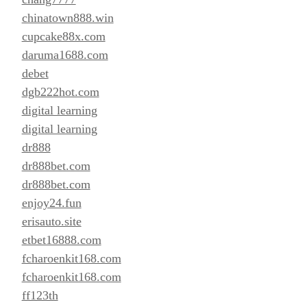
chinatown888.win
cupcake88x.com
daruma1688.com
debet
dgb222hot.com
digital learning
digital learning
dr888
dr888bet.com
dr888bet.com
enjoy24.fun
erisauto.site
etbet16888.com
fcharoenkit168.com
fcharoenkit168.com
ff123th