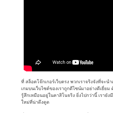
ที่ สล็อตโจ๊กเกอร์เว็บตรง พวกเราจริงจังที่จะนำ
เกมบนเว็บไซต์ของเราถูกดีไซน์มาอย่างดีเยี่ยม 
รู้สึกเหมือนอยู่ในคาสิโนจริง ยิ่งไปกว่านี้ เร
ใหม่ที่น่าดึงดูด