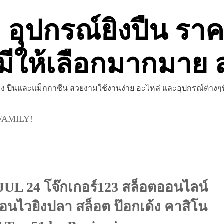
 อุปกรณ์ยิงปืน ราค
 มีให้เลือกมากมาย ส
ซอง ปืนและแม็กกาซีน สวยงามใช้งานง่าย อะไหล่ และอุปกรณ์ต่างๆที่เก
FAMILY!
9 JUL 24 โจ๊กเกอร์123 สล็อตออนไลน์
นไวยิงปลา สล็อต ป๊อกเด้ง คาสิโน