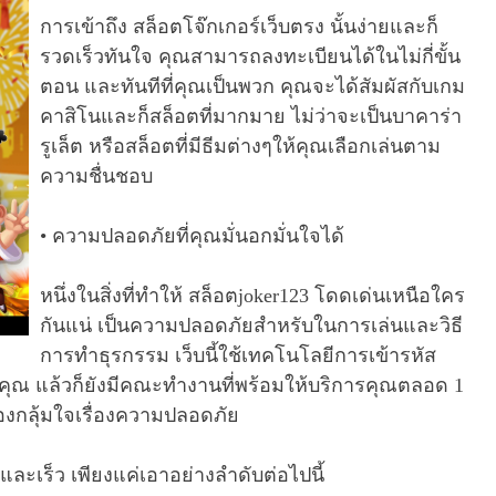
การเข้าถึง สล็อตโจ๊กเกอร์เว็บตรง นั้นง่ายและก็
รวดเร็วทันใจ คุณสามารถลงทะเบียนได้ในไม่กี่ขั้น
ตอน และทันทีที่คุณเป็นพวก คุณจะได้สัมผัสกับเกม
คาสิโนและก็สล็อตที่มากมาย ไม่ว่าจะเป็นบาคาร่า
รูเล็ต หรือสล็อตที่มีธีมต่างๆให้คุณเลือกเล่นตาม
ความชื่นชอบ
• ความปลอดภัยที่คุณมั่นอกมั่นใจได้
หนึ่งในสิ่งที่ทำให้ สล็อตjoker123 โดดเด่นเหนือใคร
กันแน่ เป็นความปลอดภัยสำหรับในการเล่นและวิธี
การทำธุรกรรม เว็บนี้ใช้เทคโนโลยีการเข้ารหัส
งคุณ แล้วก็ยังมีคณะทำงานที่พร้อมให้บริการคุณตลอด 1
องกลุ้มใจเรื่องความปลอดภัย
ยและเร็ว เพียงแค่เอาอย่างลำดับต่อไปนี้