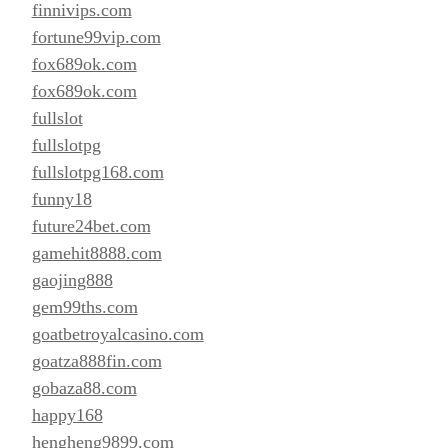
finnivips.com
fortune99vip.com
fox689ok.com
fox689ok.com
fullslot
fullslotpg
fullslotpg168.com
funny18
future24bet.com
gamehit8888.com
gaojing888
gem99ths.com
goatbetroyalcasino.com
goatza888fin.com
gobaza88.com
happy168
hengheng9899.com