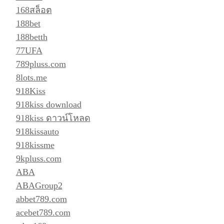
168สล็อต
188bet
188betth
77UFA
789pluss.com
8lots.me
918Kiss
918kiss download
918kiss ดาวน์โหลด
918kissauto
918kissme
9kpluss.com
ABA
ABAGroup2
abbet789.com
acebet789.com