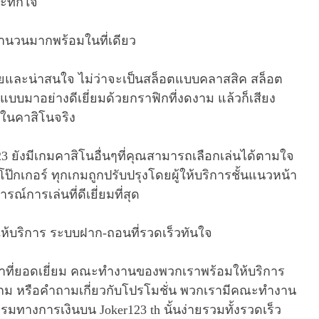
ระทึกใจ
กจำนวนมากพร้อมในที่เดียว
มายและน่าสนใจ ไม่ว่าจะเป็นสล็อตแบบคลาสสิค สล็อต
แบบมาอย่างดีเยี่ยมด้วยกราฟิกที่งดงาม แล้วก็เสียง
ู่ในคาสิโนจริง
3 ยังมีเกมคาสิโนอื่นๆที่คุณสามารถเลือกเล่นได้ตามใจ
โป๊กเกอร์ ทุกเกมถูกปรับปรุงโดยผู้ให้บริการชั้นแนวหน้า
ณ์การเล่นที่ดีเยี่ยมที่สุด
ให้บริการ ระบบฝาก-ถอนที่รวดเร็วทันใจ
กค้าที่ยอดเยี่ยม คณะทำงานของพวกเราพร้อมให้บริการ
เกม หรือคำถามเกี่ยวกับโปรโมชั่น พวกเรามีคณะทำงาน
มทางการเงินบน Joker123 th นั้นง่ายรวมทั้งรวดเร็ว