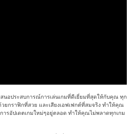
เสนอประสบการณ์การเล่นเกมที่ดีเยี่ยมที่สุดให้กับคุณ ทุก
ด้วยกราฟิกที่สวย และเสียงเอฟเฟกต์ที่สมจริง ทำให้คุณ
ายังมีการอัปเดตเกมใหม่ๆอยู่ตลอด ทำให้คุณไม่พลาดทุกเกม