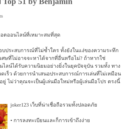
ทย Top 51 by Benjamin
ms
็อตออนไลน์ที่เหมาะสมที่สุด
บประสบการณ์ที่ไม่ซ้ำใคร ทั้งยังในแง่ของความระทึก
ศษที่ไม่อาจจะหาได้จากที่อื่นหรือไม่? ถ้าหากใช่
ลน์ได้รับความนิยมอย่างยิ่งในยุคปัจจุบัน รวมทั้ง ทาง
่างรวดเร็ว ด้วยการนำเสนอประสบการณ์การเล่นที่ไม่เหมือน
 ไม่ว่าคุณจะเป็นผู้เล่นมือใหม่หรือผู้เล่นมือโปร ตรงนี้
joker123 เว็บที่น่าเชื่อถือรวมทั้งปลอดภัย
• การลงทะเบียนและก็การเข้าถึงง่าย