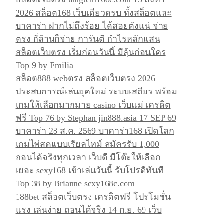
2026 สล็อต168 เว็บเดียวครบ ทั้งสล็อตและ
บาคาร่า ฝากไม่ถึงร้อย ได้สอยตังแน่ จ่าย
ตรง กี่ล้านก็จ่าย การันตี กำไรหลักแสน
สล็อตเว็บตรง เริ่มก่อนวันนี้ มีลุ้นก่อนใคร
Top 9 by Emilia
สล็อต888 webตรง สล็อตเว็บตรง 2026
ประสบการณ์เล่นยุคใหม่ ระบบเสถียร พร้อม
เกมให้เลือกมากมาย casino เว็บแม่ เครดิต
ฟรี Top 76 by Stephan jin888.asia 17 SEP 69
บาคาร่า 28 ส.ค. 2569 บาคาร่า168 เปิดโลก
เกมไพ่สดแบบเรียลไทม์ สมัครรับ 1,000
ถอนได้จริงทุกเวลา เว็บดี มีโต๊ะให้เลือก
เยอะ sexy168 เข้าเล่นวันนี้ รับโปรดีทันที
Top 38 by Brianne sexy168c.com
188bet สล็อตเว็บตรง เครดิตฟรี โปรโมชั่น
แรง เล่นง่าย ถอนได้จริง 14 ก.ย. 69 เว็บ