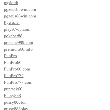
pgslotth
pgzeus88win.com
pgzeus88win.com
Pgสล็อต
play97vip.com
pokebet88
porsche999.com
premium66.info
PunPro
PunPro66
PunPro66.com
PunPro777
PunPro777.com
puntaek66
Pussy888
pussy888fun
pussy888play