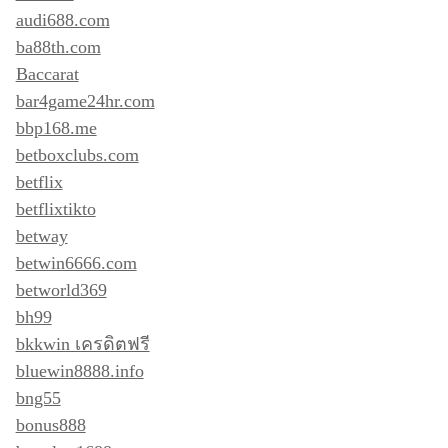
audi688.com
ba88th.com
Baccarat
bar4game24hr.com
bbp168.me
betboxclubs.com
betflix
betflixtikto
betway
betwin6666.com
betworld369
bh99
bkkwin เครดิตฟรี
bluewin8888.info
bng55
bonus888