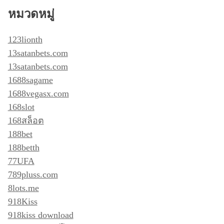
หมวดหมู่
123lionth
13satanbets.com
13satanbets.com
1688sagame
1688vegasx.com
168slot
168สล็อต
188bet
188betth
77UFA
789pluss.com
8lots.me
918Kiss
918kiss download