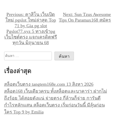
แ
Previous:
คาสิโน เว็บเปิด
Next:
Sun Tzus Awesome
ใหม่ pgslot ใหม่ล่าสุด Top
Tips On Paramax168 สมัคร
น
71 by Gia pg slot
ะ
Pgslot77.xyz 5 ทางเข้าpg
เว็บไซต์ตรง แจกเครดิตฟรี
แ
ทุกวัน มิถุนายน 68
น
ว
ค้นหา
เ
สำหรับ:
รื่
เรื่องล่าสุด
อ
ง
สล็อตเว็บตรง tangtem168e.com 13 สิงหา 2026
สล็อต168 เว็บเดียวครบ ทั้งสล็อตและบาคาร่า ฝากไม่
ถึงร้อย ได้สอยตังแน่ จ่ายตรง กี่ล้านก็จ่าย การันตี
กำไรหลักแสน สล็อตเว็บตรง เริ่มก่อนวันนี้ มีลุ้นก่อน
ใคร Top 9 by Emilia