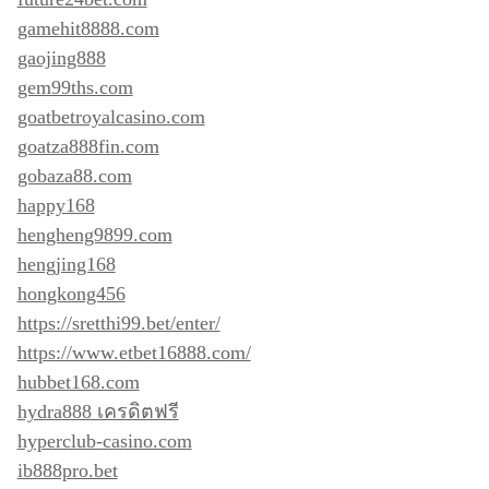
gamehit8888.com
gaojing888
gem99ths.com
goatbetroyalcasino.com
goatza888fin.com
gobaza88.com
happy168
hengheng9899.com
hengjing168
hongkong456
https://sretthi99.bet/enter/
https://www.etbet16888.com/
hubbet168.com
hydra888 เครดิตฟรี
hyperclub-casino.com
ib888pro.bet