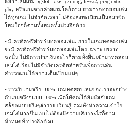
อยากเล่นเกม pgslot, joker gaming, live22, pragmatic
play หรือเกมจากค่ายเกมใดก็ตาม สามารถทดสอบเล่น
ได้ทุกเกม ไม่จำกัดเวลา ไม่ต้องลงทะเบียนเป็นสมาชิก
ใหม่ใดๆก็ตามทั้งหมดทั้งปวงอีกด้วย
• มีเครดิตฟรีสำหรับทดลองเล่น: ภายในเกมทดลองเล่น
จะมีเครดิตฟรีสำหรับทดลองเล่นโดยเฉพาะ เพราะ
ฉะนั้น ไม่มีการฝากเงินอะไรก็ตามทั้งสิ้น เข้ามาทดสอบ
เล่นได้เรื่อยไม่มีจำกัดเครดิตสำหรับเพื่อการเล่น
สำรวจเกมได้อย่างเต็มเปี่ยมแน่ๆ
• ราวกับเกมจริง 100%: เกมทดสอบเล่นของเราจะอย่าง
กับเกมจริงๆแบบ 100% เพื่อให้คุณได้สัมผัสกับเกม
สล็อตแบบจริงๆสำรวจ เรียนรู้ รวมทั้งทำความเข้าใจ
เกมได้มากขึ้นแบบไม่ต้องมีความเสี่ยงอะไรก็ตาม
ทั้งหมดทั้งปวงอีกด้วย