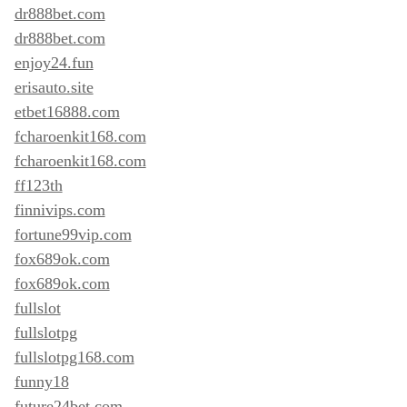
dr888bet.com
dr888bet.com
enjoy24.fun
erisauto.site
etbet16888.com
fcharoenkit168.com
fcharoenkit168.com
ff123th
finnivips.com
fortune99vip.com
fox689ok.com
fox689ok.com
fullslot
fullslotpg
fullslotpg168.com
funny18
future24bet.com