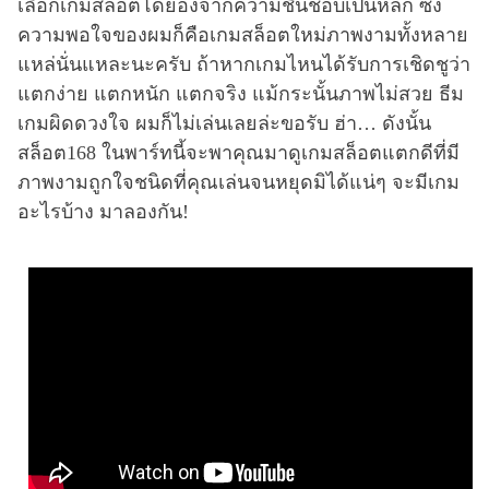
เลือกเกมสล็อตโดยอิงจากความชื่นชอบเป็นหลัก ซึ่ง
ความพอใจของผมก็คือเกมสล็อตใหม่ภาพงามทั้งหลาย
แหล่นั่นแหละนะครับ ถ้าหากเกมไหนได้รับการเชิดชูว่า
แตกง่าย แตกหนัก แตกจริง แม้กระนั้นภาพไม่สวย ธีม
เกมผิดดวงใจ ผมก็ไม่เล่นเลยล่ะขอรับ ฮ่า… ดังนั้น
สล็อต168 ในพาร์ทนี้จะพาคุณมาดูเกมสล็อตแตกดีที่มี
ภาพงามถูกใจชนิดที่คุณเล่นจนหยุดมิได้แน่ๆ จะมีเกม
อะไรบ้าง มาลองกัน!