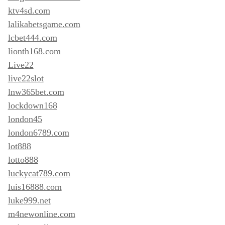
ktv4sd.com
lalikabetsgame.com
lcbet444.com
lionth168.com
Live22
live22slot
lnw365bet.com
lockdown168
london45
london6789.com
lot888
lotto888
luckycat789.com
luis16888.com
luke999.net
m4newonline.com