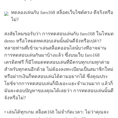
ทดลองเล่นกับ faro168 สล็อตเว็บไซต์ตรง ดีจริงหรือ
ไม่?
สงสัยไหมขอรับว่า การทดสอบเล่นกับ faro168 ในโหมด
demo หรือโหมดทดสอบเล่นนั้นมันดีจังหรือเปล่า?
หลายท่านที่เข้ามาเล่นสล็อตออนไลน์บางทีอาจผ่าน
การทดสอบเล่นกันมาบ้างแล้ว ซึ่งบนเว็บ faro168
เครดิตฟรี ก็มีโหมดทดสอบเล่นที่มีครบทุกเกมทุกค่าย
สำหรับทุกคนอีกด้วย ไม่ต้องลงทะเบียนเป็นสมาชิกใหม่
หรือฝากเงินก็ทดสอบเล่นได้ตามอยากได้ ซึ่งคุณประ
โยช์จากการทดสอบเล่นก็มีเยอะแยะจำนวนมาก แล้วก็
มันจะตอบปัญหาของคุณได้เลยว่า การทดสอบเล่นนั้นดี
จังหรือไม่?
• เล่นได้ทุกเกม สล็อต168 ไม่จำกัดเวลา: ไม่ว่าคุณจะ