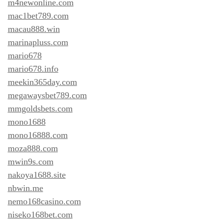
m4newonline.com
mac1bet789.com
macau888.win
marinapluss.com
mario678
mario678.info
meekin365day.com
megawaysbet789.com
mmgoldsbets.com
mono1688
mono16888.com
moza888.com
mwin9s.com
nakoya1688.site
nbwin.me
nemo168casino.com
niseko168bet.com