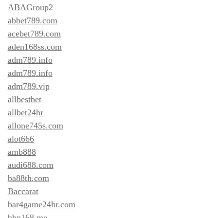
ABAGroup2
abbet789.com
acebet789.com
aden168ss.com
adm789.info
adm789.info
adm789.vip
allbestbet
allbet24hr
allone745s.com
alot666
amb888
audi688.com
ba88th.com
Baccarat
bar4game24hr.com
bbp168.me