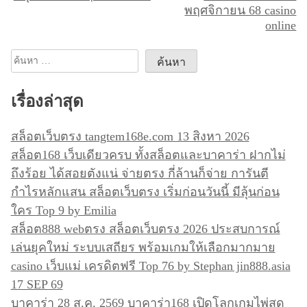
พฤศจิกายน 68 casino
น
online
ว
เ
ค้นหา
รื่
สำหรับ:
อ
เรื่องล่าสุด
ง
สล็อตเว็บตรง tangtem168e.com 13 สิงหา 2026
สล็อต168 เว็บเดียวครบ ทั้งสล็อตและบาคาร่า ฝากไม่
ถึงร้อย ได้สอยตังแน่ จ่ายตรง กี่ล้านก็จ่าย การันตี
กำไรหลักแสน สล็อตเว็บตรง เริ่มก่อนวันนี้ มีลุ้นก่อน
ใคร Top 9 by Emilia
สล็อต888 webตรง สล็อตเว็บตรง 2026 ประสบการณ์
เล่นยุคใหม่ ระบบเสถียร พร้อมเกมให้เลือกมากมาย
casino เว็บแม่ เครดิตฟรี Top 76 by Stephan jin888.asia
17 SEP 69
บาคาร่า 28 ส.ค. 2569 บาคาร่า168 เปิดโลกเกมไพ่สด