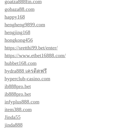
goatza888fin.com
gobaza88.com
happy168
hengheng9899.com
hengjing168
hongkong456
https://sretthi99.bet/enter/
https://www.etbet16888.com/
hubbet168.com
hydra888 เครดิตฟรี
hyperclub-casino.com
ib888pro.bet
ib888pro.bet
infyplus888.com
item388.com
Jinda55
jinda888