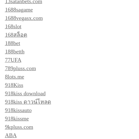
13satanbets.com
1688sagame
1688vegasx.com
168slot
168สล็อต
188bet
188betth
77UFA
789pluss.com
8lots.me
918Kiss
918kiss download
918kiss ดาวน์โหลด
918kissauto
918kissme
9kpluss.com
ABA