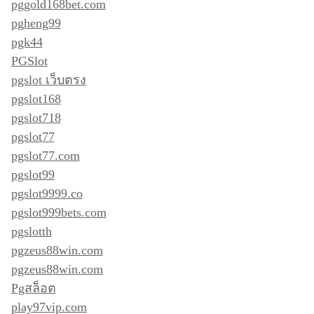
pggold168bet.com
pgheng99
pgk44
PGSlot
pgslot เว็บตรง
pgslot168
pgslot718
pgslot77
pgslot77.com
pgslot99
pgslot9999.co
pgslot999bets.com
pgslotth
pgzeus88win.com
pgzeus88win.com
Pgสล็อต
play97vip.com