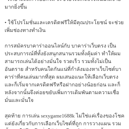
มากยิ่งขึ้น
• ใช้โปรโมชั่นและเครดิตฟรีให้มีคุณประโยชน์ จะช่วย
เพิ่มช่องทางทำเงิน
การสมัครบาคาร่าออนไลน์กับ บาคาร่าเว็บตรง เป็น
ประสบการณ์ที่ทั้งยังสนุกสนานรวมทั้งคุ้มค่า ทำให้ผม
สามารถเล่นได้อย่างมั่นใจ รวดเร็ว รวมทั้งไม่เป็น
อันตราย สำหรับคนใดกันแน่ที่กำลังมองหาเว็บไซต์บา
คาร่าที่คนเล่นมากที่สุด ผมเสนอแนะให้เลือกเว็บตรง
และก็เริ่มจากเครดิตฟรีหรือฝากอย่างน้อยก่อน และก็
หลังจากนั้นจึงค่อยขยับเพิ่มการเดิมพันตามความเชื่อ
มั่นและมั่นใจ
สุดท้าย การเล่น sexygame1688k ไม่ใช่แค่เรื่องของโชค
แต่ยังเกี่ยวกับการเลือกเว็บไซต์ที่ถูก การวางแผน รวม