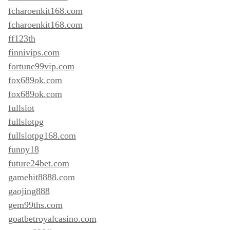
fcharoenkit168.com
fcharoenkit168.com
ff123th
finnivips.com
fortune99vip.com
fox689ok.com
fox689ok.com
fullslot
fullslotpg
fullslotpg168.com
funny18
future24bet.com
gamehit8888.com
gaojing888
gem99ths.com
goatbetroyalcasino.com