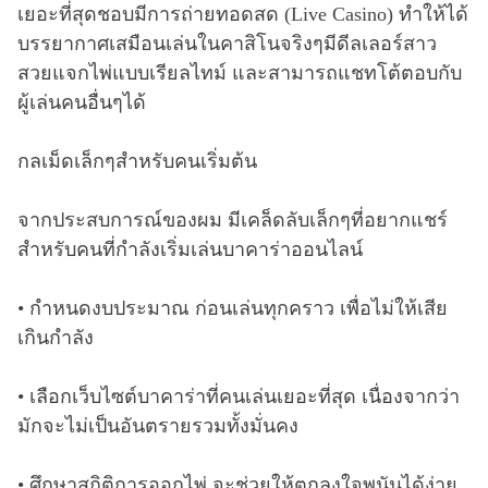
เยอะที่สุดชอบมีการถ่ายทอดสด (Live Casino) ทำให้ได้
บรรยากาศเสมือนเล่นในคาสิโนจริงๆมีดีลเลอร์สาว
สวยแจกไพ่แบบเรียลไทม์ และสามารถแชทโต้ตอบกับ
ผู้เล่นคนอื่นๆได้
กลเม็ดเล็กๆสำหรับคนเริ่มต้น
จากประสบการณ์ของผม มีเคล็ดลับเล็กๆที่อยากแชร์
สำหรับคนที่กำลังเริ่มเล่นบาคาร่าออนไลน์
• กำหนดงบประมาณ ก่อนเล่นทุกคราว เพื่อไม่ให้เสีย
เกินกำลัง
• เลือกเว็บไซต์บาคาร่าที่คนเล่นเยอะที่สุด เนื่องจากว่า
มักจะไม่เป็นอันตรายรวมทั้งมั่นคง
• ศึกษาสถิติการออกไพ่ จะช่วยให้ตกลงใจพนันได้ง่าย