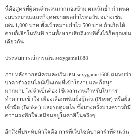
นี่คือสูตรที่ผู้คนจำนวนมากมองข้าม ผมเน้นย้ำ กำหนด
งบประมาณและก็จุดหมายผลกำไรต่อวัน อย่างเช่น
เล่น 1,000 บาท ตั้งเป้าหมายกำไร 500 บาท ถ้าเกิดได้
ครบก็เลิกในทันที รวมทั้งหากเสียถึงงบที่ตั้งไว้ก็หยุดเช่น
เดียวกัน
ประสบการณ์การเล่น sexygame1688
ภายหลังจากสมัครและเริ่มเล่น sexygame1688 ผมพบว่า
บาคาร่าออนไลน์เป็นเกมที่เข้าใจง่ายและก็สนุก
มากมาย ไม่จำเป็นต้องใช้เวลานานสำหรับในการ
ทำความเข้าใจ เพียงเลือกพนันฝั่งผู้เล่น (Player) หรือฝั่ง
เจ้ามือ (Banker) และรอดูผลไพ่ ซึ่งบางครั้งบางคราวก็มี
ความระทึกใจเสมือนอยู่ในคาสิโนจริงๆ
อีกสิ่งที่ประทับหัวใจคือ การที่เว็บไซต์บาคาร่าที่คนเล่น