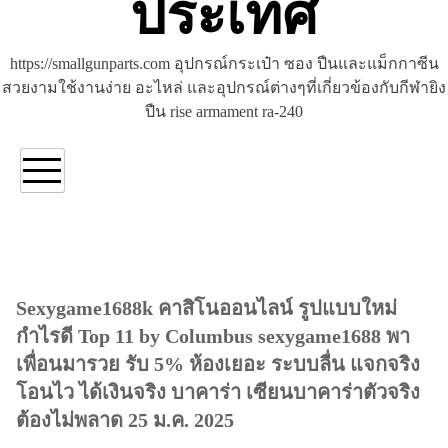
ประเทศ
https://smallgunparts.com อุปกรณ์กระเป๋า ซอง ปืนและแม็กกาซีน
สวยงามใช้งานง่าย อะไหล่ และอุปกรณ์ต่างๆที่เกี่ยวข้องกับกีฬายิง
ปืน rise armament ra-240
Sexygame1688k คาสิโนออนไลน์ รูปแบบใหม่
กำไรดี Top 11 by Columbus sexygame1688 พา
เพื่อนมารวย รับ 5% ห้องเยอะ ระบบลื่น แจกจริง
โอนไว ได้เงินจริง บาคาร่า เซียนบาคาร่าตัวจริง
ต้องไม่พลาด 25 ม.ค. 2025