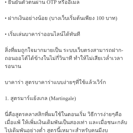
• ยืนยันตัวตนผ่าน OTP หรืออีเมล
• ฝากเงินอย่างน้อย (บางเว็บเริ่มต้นเพียง 100 บาท)
• เริ่มเล่นบาคาร่าออนไลน์ได้ทันที
สิ่งที่ผมถูกใจมากมายเป็น ระบบเว็บตรงสามารถฝาก-
ถอนออโต้ได้ข้างในไม่กี่วินาที ทำให้ไม่เสียเวล่ำเวลา
รอนาน
บาคาร่า สูตรบาคาร่าแบบง่ายๆที่ใช้แล้วเวิร์ก
1. สูตรมาร์แย้งเกล (Martingale)
นี่คือสูตรคลาสสิกที่ผมใช้ในตอนเริ่ม วิธีการง่ายๆคือ
เมื่อแพ้ ให้เพิ่มเงินเดิมพันเป็นสองเท่า และเมื่อชนะกลับ
ไปเดิมพันอย่างต่ำ สูตรนี้เหมาะสำหรับคนมีงบ