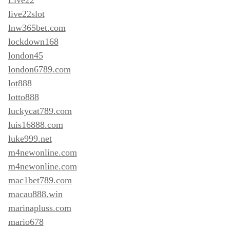
live22slot
lnw365bet.com
lockdown168
london45
london6789.com
lot888
lotto888
luckycat789.com
luis16888.com
luke999.net
m4newonline.com
m4newonline.com
mac1bet789.com
macau888.win
marinapluss.com
mario678